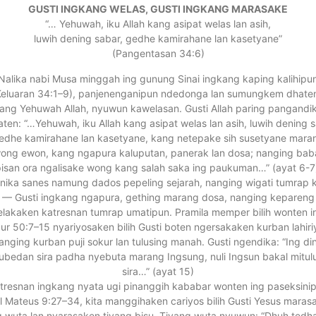
GUSTI INGKANG WELAS, GUSTI INGKANG MARASAKE
“… Yehuwah, iku Allah kang asipat welas lan asih,
luwih dening sabar, gedhe kamirahane lan kasetyane”
(Pangentasan 34:6)
Nalika nabi Musa minggah ing gunung Sinai ingkang kaping kalihipu
Keluaran 34:1–9), panjenenganipun ndedonga lan sumungkem dhate
ang Yehuwah Allah, nyuwun kawelasan. Gusti Allah paring pangandi
ten: “…Yehuwah, iku Allah kang asipat welas lan asih, luwih dening s
edhe kamirahane lan kasetyane, kang netepake sih susetyane mara
ong ewon, kang ngapura kaluputan, panerak lan dosa; nanging bab
isan ora ngalisake wong kang salah saka ing paukuman…” (ayat 6-7
nika sanes namung dados pepeling sejarah, nanging wigati tumrap k
— Gusti ingkang ngapura, gething marang dosa, nanging kepareng
elakaken katresnan tumrap umatipun. Pramila memper bilih wonten i
ur 50:7–15 nyariyosaken bilih Gusti boten ngersakaken kurban lahiri
anging kurban puji sokur lan tulusing manah. Gusti ngendika: “Ing di
ubedan sira padha nyebuta marang Ingsung, nuli Ingsun bakal mitul
sira…” (ayat 15)
tresnan ingkang nyata ugi pinanggih kababar wonten ing paseksini
jil Mateus 9:27–34, kita manggihaken cariyos bilih Gusti Yesus maras
g wuta lan nyarasaken tiyang bisu. Tiyang wuta nyuwun: “Dhuh tedh