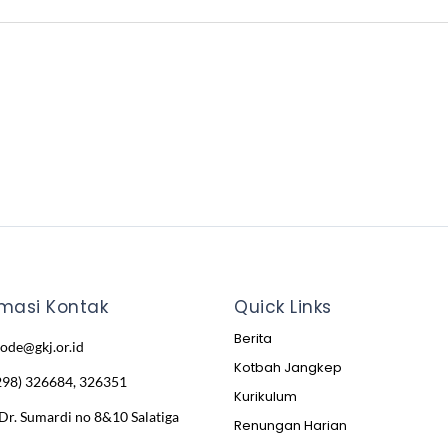
rmasi Kontak
Quick Links
Berita
node@gkj.or.id
Kotbah Jangkep
298) 326684, 326351
Kurikulum
 Dr. Sumardi no 8&10 Salatiga
Renungan Harian