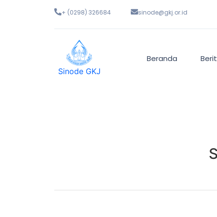
+ (0298) 326684
sinode@gkj.or.id
Beranda
Beri
Sinode GKJ
S