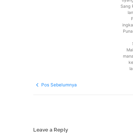
Sang P
la
P
ingka
Puna
Mah
manah
ke
l
Pos Sebelumnya
Leave a Reply