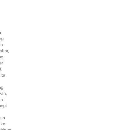
n
ng
ka
abar,
ng
ar
).
ita
ng
yah,
na
ungi
pun
ake
akipun