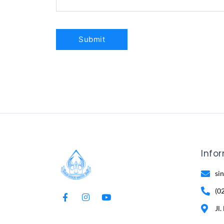
Info
si
(0
Jl.