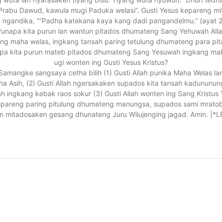
rabu Dawud, kawula mugi Paduka welasi”. Gusti Yesus kepareng mit
n ngandika, ““Padha katekana kaya kang dadi pangandelmu.” (ayat 2
unapa kita purun lan wantun pitados dhumateng Sang Yehuwah All
ng maha welas, ingkang tansah paring tetulung dhumateng para pi
pa kita purun mateb pitados dhumateng Sang Yesuwah ingkang ma
ugi wonten ing Gusti Yesus Kristus?
Samangke sangsaya cetha bilih (1) Gusti Allah punika Maha Welas la
a Asih, (2) Gusti Allah ngersakaken supados kita tansah kadununu
 ingkang kebak raos sokur (3) Gusti Allah wonten ing Sang Kristus
pareng paring pitulung dhumateng manungsa, supados sami mrato
an mitadosaken gesang dhunateng Juru Wilujenging jagad. Amin. |*L