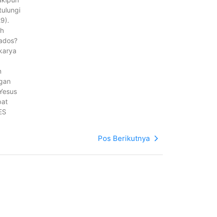
ulungi
9).
ah
tados?
karya
n
ngan
 Yesus
bat
ES
Pos Berikutnya