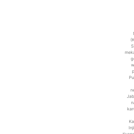
(
S
meka
g
w
p
Pu
n
Jab
n
kar
Ka
In
tiyan