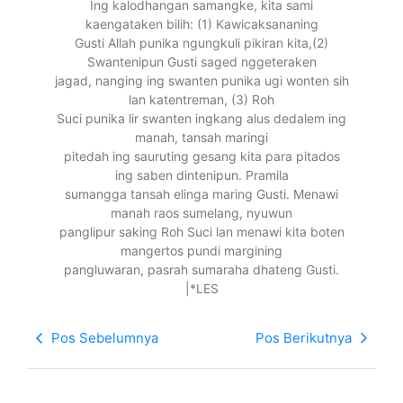
Ing kalodhangan samangke, kita sami
kaengataken bilih: (1) Kawicaksananing
Gusti Allah punika ngungkuli pikiran kita,(2)
Swantenipun Gusti saged nggeteraken
jagad, nanging ing swanten punika ugi wonten sih
lan katentreman, (3) Roh
Suci punika lir swanten ingkang alus dedalem ing
manah, tansah maringi
pitedah ing sauruting gesang kita para pitados
ing saben dintenipun. Pramila
sumangga tansah elinga maring Gusti. Menawi
manah raos sumelang, nyuwun
panglipur saking Roh Suci lan menawi kita boten
mangertos pundi margining
pangluwaran, pasrah sumaraha dhateng Gusti.
|*LES
Pos Sebelumnya
Pos Berikutnya