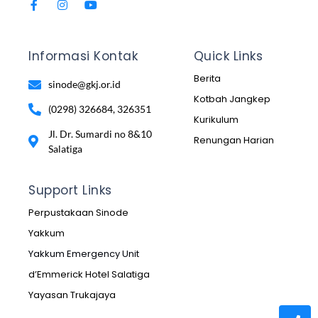
Informasi Kontak
Quick Links
Berita
sinode@gkj.or.id
Kotbah Jangkep
(0298) 326684, 326351
Kurikulum
Jl. Dr. Sumardi no 8&10
Renungan Harian
Salatiga
Support Links
Perpustakaan Sinode
Yakkum
Yakkum Emergency Unit
d’Emmerick Hotel Salatiga
Yayasan Trukajaya