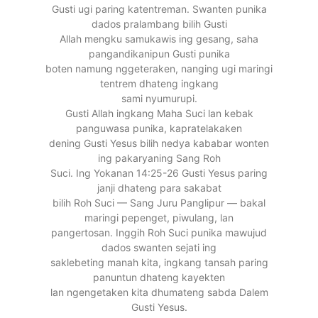
Gusti ugi paring katentreman. Swanten punika
dados pralambang bilih Gusti
Allah mengku samukawis ing gesang, saha
pangandikanipun Gusti punika
boten namung nggeteraken, nanging ugi maringi
tentrem dhateng ingkang
sami nyumurupi.
Gusti Allah ingkang Maha Suci lan kebak
panguwasa punika, kapratelakaken
dening Gusti Yesus bilih nedya kababar wonten
ing pakaryaning Sang Roh
Suci. Ing Yokanan 14:25-26 Gusti Yesus paring
janji dhateng para sakabat
bilih Roh Suci — Sang Juru Panglipur — bakal
maringi pepenget, piwulang, lan
pangertosan. Inggih Roh Suci punika mawujud
dados swanten sejati ing
saklebeting manah kita, ingkang tansah paring
panuntun dhateng kayekten
lan ngengetaken kita dhumateng sabda Dalem
Gusti Yesus.