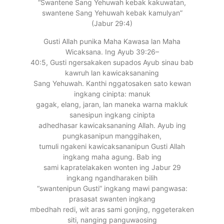
“Swantene Sang Yehuwah kebak kakuwatan,
swantene Sang Yehuwah kebak kamulyan”
(Jabur 29:4)
Gusti Allah punika Maha Kawasa lan Maha
Wicaksana. Ing Ayub 39:26–
40:5, Gusti ngersakaken supados Ayub sinau bab
kawruh lan kawicaksananing
Sang Yehuwah. Kanthi nggatosaken sato kewan
ingkang cinipta: manuk
gagak, elang, jaran, lan maneka warna makluk
sanesipun ingkang cinipta
adhedhasar kawicaksananing Allah. Ayub ing
pungkasanipun manggihaken,
tumuli ngakeni kawicaksananipun Gusti Allah
ingkang maha agung. Bab ing
sami kapratelakaken wonten ing Jabur 29
ingkang ngandharaken bilih
“swantenipun Gusti” ingkang mawi pangwasa:
prasasat swanten ingkang
mbedhah redi, wit aras sami gonjing, nggeteraken
siti, nanging panguwaosing