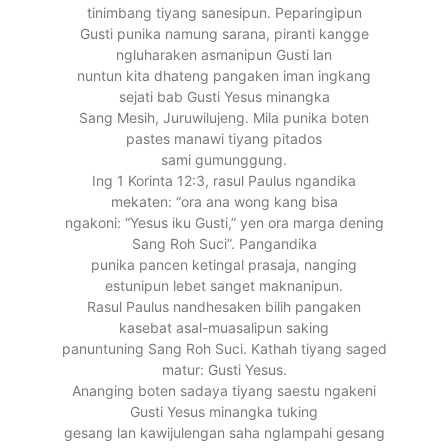
tinimbang tiyang sanesipun. Peparingipun
Gusti punika namung sarana, piranti kangge
ngluharaken asmanipun Gusti lan
nuntun kita dhateng pangaken iman ingkang
sejati bab Gusti Yesus minangka
Sang Mesih, Juruwilujeng. Mila punika boten
pastes manawi tiyang pitados
sami gumunggung.
Ing 1 Korinta 12:3, rasul Paulus ngandika
mekaten: “ora ana wong kang bisa
ngakoni: “Yesus iku Gusti,” yen ora marga dening
Sang Roh Suci”. Pangandika
punika pancen ketingal prasaja, nanging
estunipun lebet sanget maknanipun.
Rasul Paulus nandhesaken bilih pangaken
kasebat asal-muasalipun saking
panuntuning Sang Roh Suci. Kathah tiyang saged
matur: Gusti Yesus.
Ananging boten sadaya tiyang saestu ngakeni
Gusti Yesus minangka tuking
gesang lan kawijulengan saha nglampahi gesang