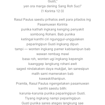
Gusti,”
yen ora marga dening Sang Roh Suci”
(1 Korinta 12:3)
Rasul Paulus saestu prihatos awit para pitados ing
Pasamuwan Korinta
punika kathah ingkang kenging penyakit
sombong Rohani. Bab punika
ketingal kanthi ciri ngunggul-unggulaken
peparingipun Gusti ingkang dipun
tampi — wonten ingkang pamer kabisanipun bab
wawan rembag mawi
basa roh, wonten ugi ingkang kepengin
kaanggep langkung rohani awit
saged nindakaken daya mukjijat, lan sanesipun
malih sami mameraken bab
kawaskithanipun.
Pramila, Rasul Paulus ngengetaken pasamuwan
kanthi saestu bilih:
karunia-karunia punika peparingipun Gusti.
Tiyang ingkang nampi peparingipun
Gusti punika sanes ateges langkung sae