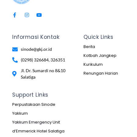
Informasi Kontak
Quick Links
Berita
sinode@gkj.or.id
Kotbah Jangkep
(0298) 326684, 326351
Kurikulum
Jl. Dr. Sumardi no 8&10
Renungan Harian
Salatiga
Support Links
Perpustakaan Sinode
Yakkum
Yakkum Emergency Unit
d’Emmerick Hotel Salatiga