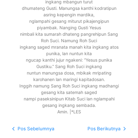
ingkang mbangun turut
dhumateng Gusti. Manungsa kanthi kodratipun
asring kepengin mardika,
nglampahi gesang miturut pikajengipun
piyambak. Nanging Gusti Yesus
nimbali kita sumarah dhateng pangrehipun Sang
Roh Suci. Namung Roh Suci
ingkang saged mranata manah kita ingkang atos
punika, lan nuntun kita
ngucap kanthi jujur ngakeni: “Yesus punika
Gustiku.” Sang Roh Suci ingkang
nuntun manungsa dosa, mbikak mripating
karohanen lan maringi kapitadosan.
Inggih namung Sang Roh Suci ingkang madhangi
gesang kita satemah saged
nampi paseksinipun Kitab Suci lan nglampahi
gesang ingkang sembada.
Amin. |*LES
Pos Sebelumnya
Pos Berikutnya