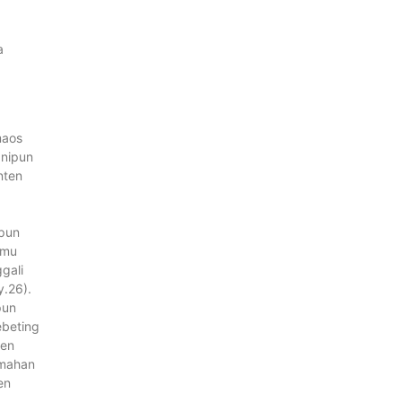
a
maos
anipun
nten
ipun
imu
gali
y.26).
pun
ebeting
ken
emahan
en