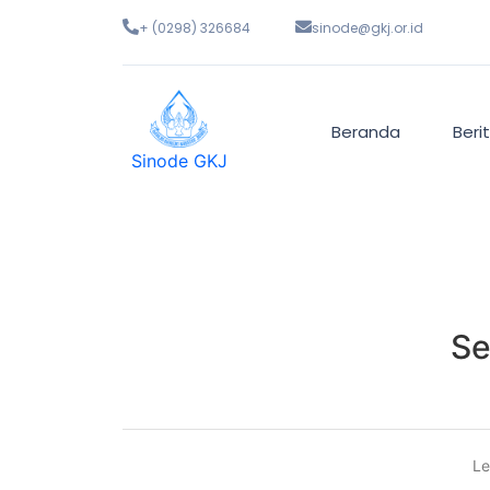
+ (0298) 326684
sinode@gkj.or.id
Beranda
Beri
Sinode GKJ
Se
Le