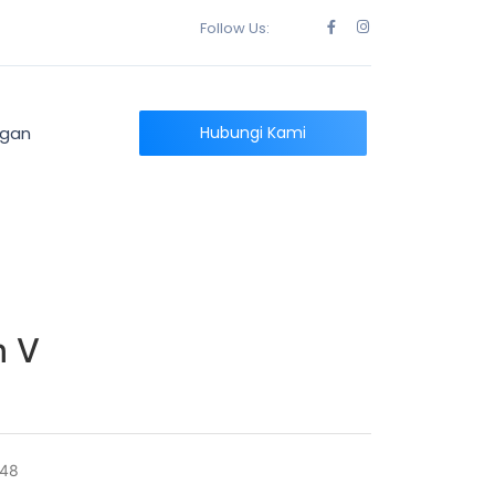
Follow Us:
ngan
Hubungi Kami
h V
-48