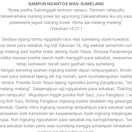
SAMPUN NGANTOS WAS-SUMELANG
“Kowe padha Daktinggali tentrem-rahayu. Tentrem rahayuKu
Dakwenehake marang kowe lan apa kang Dakwenehake iku ora kay
pawewehe jagad marang kowe. Atimu aja melang-melang”
(Yokanan 14:27 )
Sedaya tiyang temtu nggadahi raos was sumelang utawi kuwatos.
os dene para sekabat ing Injil Yokanan 14, ing wekdal semanten ru
g-melang awit badhe tinilar dening Gusti Yesus. Sinaosa Panjeneng
ndika menawi badhe rawuh malih manggihi para sekabat, ewasema
tetep kemawon taksih sami gadhah raos sumelang.
Ningali awrating ayahan ingkang kedah dipun rampungaken, limrah
awi para sekabat lajeng alit ing manah, sami nyumalengaken nasib
g tembe. Pramila Gusti Yesus lajeng ngendika paring panglipuran, “at
 melang-melang”. Salajengipun ugi ngiyataken para sekabat, “Dakting
em-rahayuKu”. Wujudipun inggih punika Roh Suci, Juru Panglipur. ( a
ng Roh Suci, Rohing Panglipur ingkang badhe dedalem ing gesangi
ekabat. Dados mitra ingkang nyarengi lampahipun para sekabat sal
ariosaken bab katresnan lan kasaenanipun Gusti ingkang milujenga
gsa. Roh ingkang ngiyataken para sekabat ing karingkihanipun. T
ara sekabat boten perlu was-sumelang kangge lumampah nindakak
ayahan lan dhawuhipun Gusti.