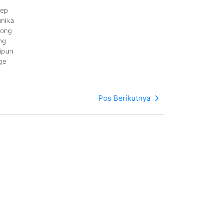
tep
unika
bong
ng
ipun
ge
Pos Berikutnya