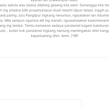
estu sabda wau dados dilahing gesang kita sami. Sumangga kita te
h ing pitados bilih prasetyanipun Gusti mesthi dipun tetepi; inggih p
janji paring Juru Panglipur ingkang nenuntun, ngiyataken lan mbom
ita. Mila sampun ngantos alit ing manah, nguwatosaken kawontenani
ang ing tembe. Temtu kemawon sedaya pandamel kagem kaluhuran
usti… boten kok pandamel ingkang namung mentingaken dhiri kang
kaperluaning dhiri. Amin. |*BP