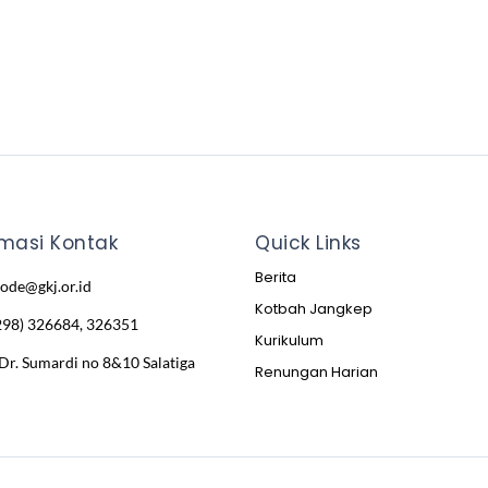
rmasi Kontak
Quick Links
Berita
node@gkj.or.id
Kotbah Jangkep
298) 326684, 326351
Kurikulum
 Dr. Sumardi no 8&10 Salatiga
Renungan Harian