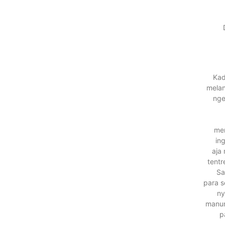
Kad
melan
nge
men
in
aja
tentr
Sa
para s
ny
manun
p