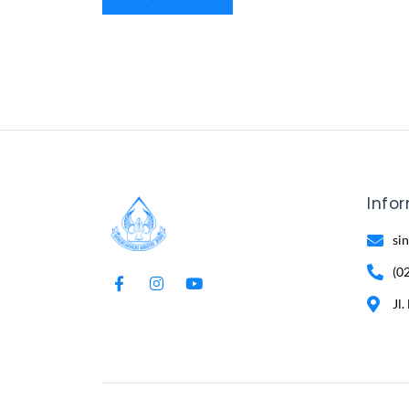
Info
si
(0
Jl.