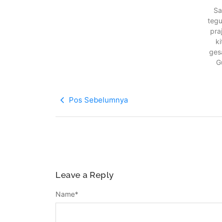
Sa
tegu
pra
k
ges
G
Pos Sebelumnya
Leave a Reply
Name
*