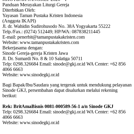
Panduan Merayakan Liturgi Gereja
Diterbitkan Oleh:
Yayasan Taman Pustaka Kristen Indonesia
(Anggota IKAPI)
Jl. dr. Wahidin Sudirohusodo No. 38A Yogyakarta 55222
Telp./Fax.: (0274) 512449; HP/WA: 087838211445
E-mail: penerbit@tamanpustakakristen.com
Website: www.tamanpustakakristen.com
Bekerjasama dengan:
Sinode Gereja-gereja Kristen Jawa
Jl. Dr. Sumardi No. 8 & 10 Salatiga 50711
Telp: 0298.326684 Email: sinode@gkj.or.id WA Center: +62 856
4066 6663
Website: www.sinodegkj.or.id
Bagi Bapak/Ibu/Saudara yang tergerak untuk mendukung pelayanan
Sinode GKJ, persembahan dapat disalurkan melalui rekening
berikut:
Rek: BritAmaBisnis 0081-000589-56-1 a/n Sinode GKJ
Telp: 0298.326684 Email: sinode@gkj.or.id WA Center: +62 856
4066 6663
Website: www.sinodegkj.or.id