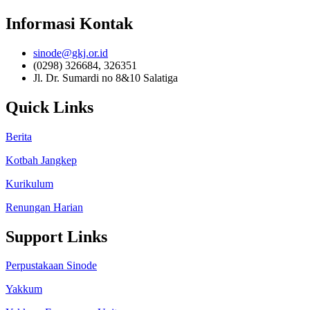
Informasi Kontak
sinode@gkj.or.id
(0298) 326684, 326351
Jl. Dr. Sumardi no 8&10 Salatiga
Quick Links
Berita
Kotbah Jangkep
Kurikulum
Renungan Harian
Support Links
Perpustakaan Sinode
Yakkum