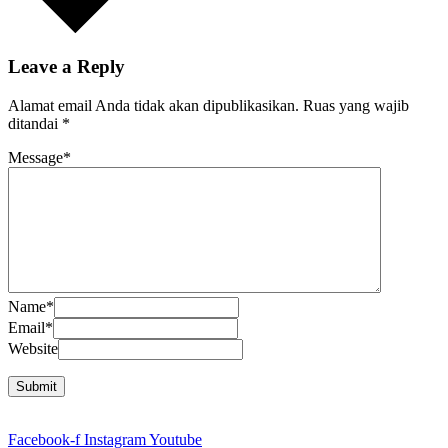
Leave a Reply
Alamat email Anda tidak akan dipublikasikan.
Ruas yang wajib
ditandai
*
Message
*
Name
*
Email
*
Website
Facebook-f
Instagram
Youtube