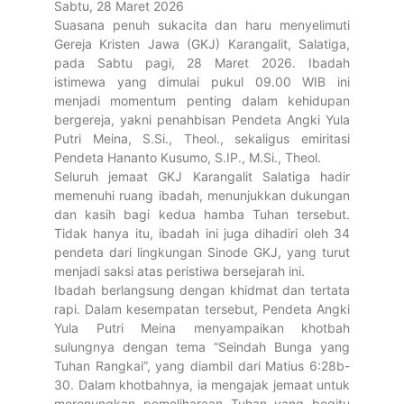
Sabtu, 28 Maret 2026
Suasana penuh sukacita dan haru menyelimuti
Gereja Kristen Jawa (GKJ) Karangalit, Salatiga,
pada Sabtu pagi, 28 Maret 2026. Ibadah
istimewa yang dimulai pukul 09.00 WIB ini
menjadi momentum penting dalam kehidupan
bergereja, yakni penahbisan Pendeta Angki Yula
Putri Meina, S.Si., Theol., sekaligus emiritasi
Pendeta Hananto Kusumo, S.IP., M.Si., Theol.
Seluruh jemaat GKJ Karangalit Salatiga hadir
memenuhi ruang ibadah, menunjukkan dukungan
dan kasih bagi kedua hamba Tuhan tersebut.
Tidak hanya itu, ibadah ini juga dihadiri oleh 34
pendeta dari lingkungan Sinode GKJ, yang turut
menjadi saksi atas peristiwa bersejarah ini.
Ibadah berlangsung dengan khidmat dan tertata
rapi. Dalam kesempatan tersebut, Pendeta Angki
Yula Putri Meina menyampaikan khotbah
sulungnya dengan tema “Seindah Bunga yang
Tuhan Rangkai”, yang diambil dari Matius 6:28b-
30. Dalam khotbahnya, ia mengajak jemaat untuk
merenungkan pemeliharaan Tuhan yang begitu