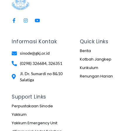
Informasi Kontak
Quick Links
Berita
sinode@gkj.or.id
Kotbah Jangkep
(0298) 326684, 326351
Kurikulum
Jl. Dr. Sumardi no 8&10
Renungan Harian
Salatiga
Support Links
Perpustakaan Sinode
Yakkum
Yakkum Emergency Unit