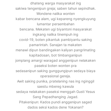
dhateng warga masyarakat ing
sakiwa tengenipun greja; saben tahun sepindhak.
Wondene nalika wonten
kabar bencana alam, ugi kepareng nyengkuyung
lumantar persembahan
bencana. Mekaten ugi biyantoni masyarakat
ingkang nalika tinempuh ing
covid-19, boten pikantuk pambiyantu saking
pamarintah. Sanajan ta makaten
menawi dipun bandingaken kaliyan pangrimating
kapitadosan, bot timbanganipun
jomplang amargi waragad anggenipun nelakaken
paseksi boten wonten pra
sedasanipun saking gunggungipun sedaya biaya
operasional gereja.
Awit saking punika, pratelaning nas ing nginggil
saestu mbereg kawula
sedaya nelakaken paseksi menggah Gusti Yesus
Sang Pepadhanging Jagad.
Pitakenipun: Kados pundi anggenipun saged
dados seksi kados dene Yokanan?