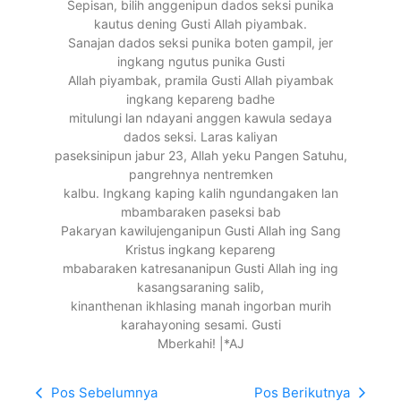
Sepisan, bilih anggenipun dados seksi punika
kautus dening Gusti Allah piyambak.
Sanajan dados seksi punika boten gampil, jer
ingkang ngutus punika Gusti
Allah piyambak, pramila Gusti Allah piyambak
ingkang kepareng badhe
mitulungi lan ndayani anggen kawula sedaya
dados seksi. Laras kaliyan
paseksinipun jabur 23, Allah yeku Pangen Satuhu,
pangrehnya nentremken
kalbu. Ingkang kaping kalih ngundangaken lan
mbambaraken paseksi bab
Pakaryan kawilujenganipun Gusti Allah ing Sang
Kristus ingkang kepareng
mbabaraken katresananipun Gusti Allah ing ing
kasangsaraning salib,
kinanthenan ikhlasing manah ingorban murih
karahayoning sesami. Gusti
Mberkahi! |*AJ
Pos Sebelumnya
Pos Berikutnya