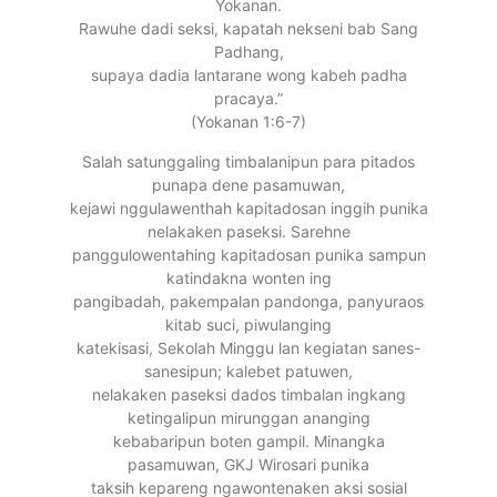
Yokanan.
Rawuhe dadi seksi, kapatah nekseni bab Sang
Padhang,
supaya dadia lantarane wong kabeh padha
pracaya.”
(Yokanan 1:6-7)
Salah satunggaling timbalanipun para pitados
punapa dene pasamuwan,
kejawi nggulawenthah kapitadosan inggih punika
nelakaken paseksi. Sarehne
panggulowentahing kapitadosan punika sampun
katindakna wonten ing
pangibadah, pakempalan pandonga, panyuraos
kitab suci, piwulanging
katekisasi, Sekolah Minggu lan kegiatan sanes-
sanesipun; kalebet patuwen,
nelakaken paseksi dados timbalan ingkang
ketingalipun mirunggan ananging
kebabaripun boten gampil. Minangka
pasamuwan, GKJ Wirosari punika
taksih kepareng ngawontenaken aksi sosial