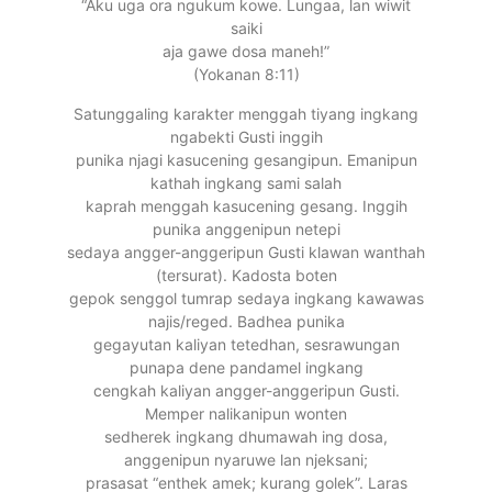
“Aku uga ora ngukum kowe. Lungaa, lan wiwit
saiki
aja gawe dosa maneh!”
(Yokanan 8:11)
Satunggaling karakter menggah tiyang ingkang
ngabekti Gusti inggih
punika njagi kasucening gesangipun. Emanipun
kathah ingkang sami salah
kaprah menggah kasucening gesang. Inggih
punika anggenipun netepi
sedaya angger-anggeripun Gusti klawan wanthah
(tersurat). Kadosta boten
gepok senggol tumrap sedaya ingkang kawawas
najis/reged. Badhea punika
gegayutan kaliyan tetedhan, sesrawungan
punapa dene pandamel ingkang
cengkah kaliyan angger-anggeripun Gusti.
Memper nalikanipun wonten
sedherek ingkang dhumawah ing dosa,
anggenipun nyaruwe lan njeksani;
prasasat “enthek amek; kurang golek”. Laras