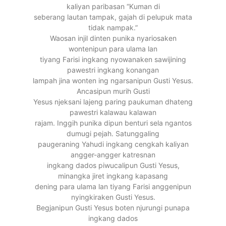
kaliyan paribasan “Kuman di
seberang lautan tampak, gajah di pelupuk mata
tidak nampak.”
Waosan injil dinten punika nyariosaken
wontenipun para ulama lan
tiyang Farisi ingkang nyowanaken sawijining
pawestri ingkang konangan
lampah jina wonten ing ngarsanipun Gusti Yesus.
Ancasipun murih Gusti
Yesus njeksani lajeng paring paukuman dhateng
pawestri kalawau kalawan
rajam. Inggih punika dipun benturi sela ngantos
dumugi pejah. Satunggaling
paugeraning Yahudi ingkang cengkah kaliyan
angger-angger katresnan
ingkang dados piwucalipun Gusti Yesus,
minangka jiret ingkang kapasang
dening para ulama lan tiyang Farisi anggenipun
nyingkiraken Gusti Yesus.
Begjanipun Gusti Yesus boten njurungi punapa
ingkang dados