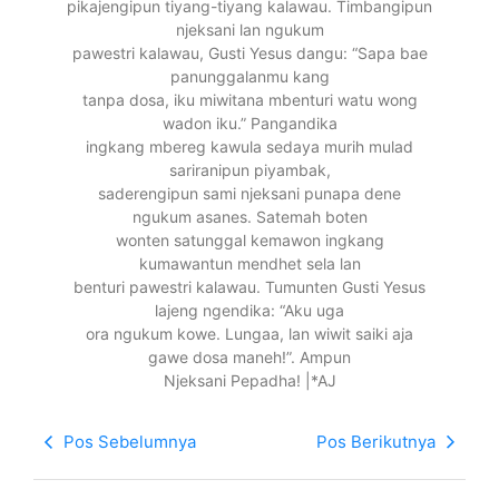
pikajengipun tiyang-tiyang kalawau. Timbangipun
njeksani lan ngukum
pawestri kalawau, Gusti Yesus dangu: “Sapa bae
panunggalanmu kang
tanpa dosa, iku miwitana mbenturi watu wong
wadon iku.” Pangandika
ingkang mbereg kawula sedaya murih mulad
sariranipun piyambak,
saderengipun sami njeksani punapa dene
ngukum asanes. Satemah boten
wonten satunggal kemawon ingkang
kumawantun mendhet sela lan
benturi pawestri kalawau. Tumunten Gusti Yesus
lajeng ngendika: “Aku uga
ora ngukum kowe. Lungaa, lan wiwit saiki aja
gawe dosa maneh!”. Ampun
Njeksani Pepadha! |*AJ
Pos Sebelumnya
Pos Berikutnya