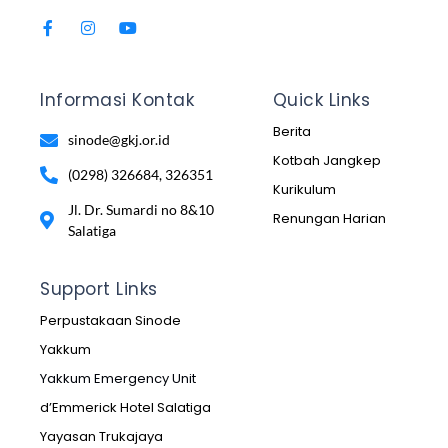
Informasi Kontak
Quick Links
Berita
sinode@gkj.or.id
Kotbah Jangkep
(0298) 326684, 326351
Kurikulum
Jl. Dr. Sumardi no 8&10
Renungan Harian
Salatiga
Support Links
Perpustakaan Sinode
Yakkum
Yakkum Emergency Unit
d’Emmerick Hotel Salatiga
Yayasan Trukajaya