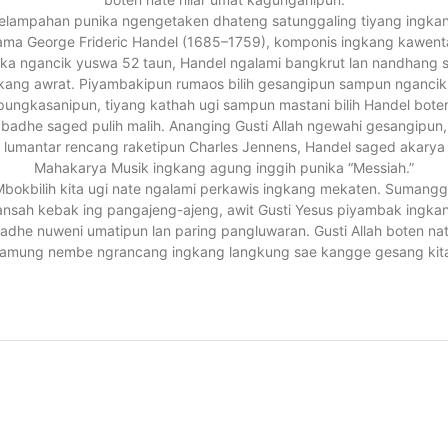
elampahan punika ngengetaken dhateng satunggaling tiyang ingka
ama George Frideric Handel (1685–1759), komponis ingkang kawenta
ika ngancik yuswa 52 taun, Handel ngalami bangkrut lan nandhang s
kang awrat. Piyambakipun rumaos bilih gesangipun sampun ngancik
pungkasanipun, tiyang kathah ugi sampun mastani bilih Handel bote
badhe saged pulih malih. Ananging Gusti Allah ngewahi gesangipun,
lumantar rencang raketipun Charles Jennens, Handel saged akarya
Mahakarya Musik ingkang agung inggih punika “Messiah.”
bokbilih kita ugi nate ngalami perkawis ingkang mekaten. Sumang
ansah kebak ing pangajeng-ajeng, awit Gusti Yesus piyambak ingka
adhe nuweni umatipun lan paring pangluwaran. Gusti Allah boten na
namung nembe ngrancang ingkang langkung sae kangge gesang kita