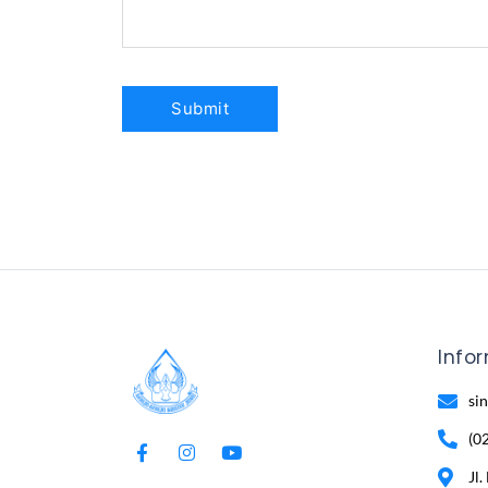
Info
si
(0
Jl.