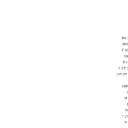
ing
dal
Pa
sa
ka
lan b
boten 
sak
pr
b
nyu
la