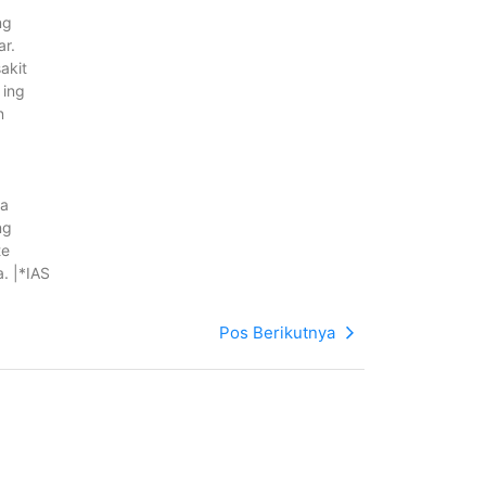
ng
r.
akit
 ing
n
ga
ng
te
. |*IAS
Pos Berikutnya