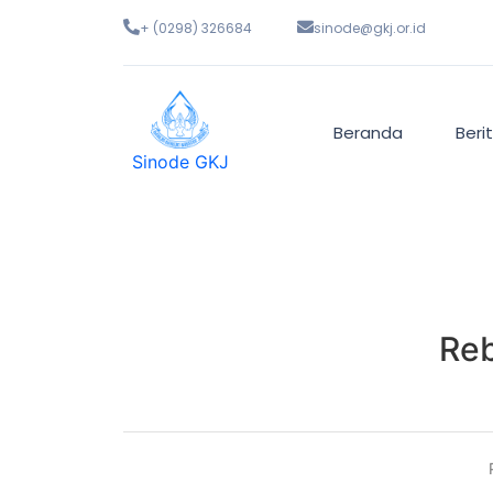
+ (0298) 326684
sinode@gkj.or.id
Beranda
Beri
Sinode GKJ
Reb