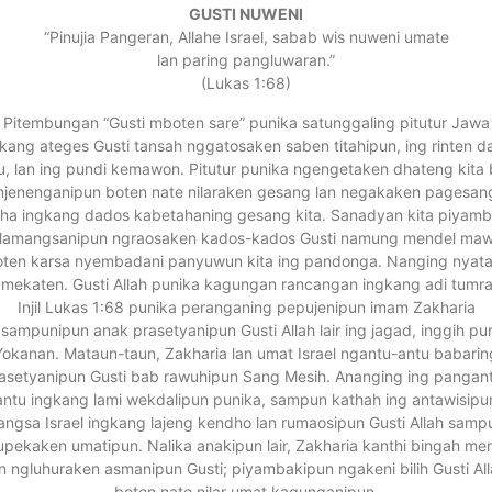
GUSTI NUWENI
“Pinujia Pangeran, Allahe Israel, sabab wis nuweni umate
lan paring pangluwaran.”
(Lukas 1:68)
Pitembungan “Gusti mboten sare” punika satunggaling pitutur Jawa
kang ateges Gusti tansah nggatosaken saben titahipun, ing rinten d
u, lan ing pundi kemawon. Pitutur punika ngengetaken dhateng kita b
njenenganipun boten nate nilaraken gesang lan negakaken pagesan
ha ingkang dados kabetahaning gesang kita. Sanadyan kita piyam
lamangsanipun ngraosaken kados-kados Gusti namung mendel ma
oten karsa nyembadani panyuwun kita ing pandonga. Nanging nyat
mekaten. Gusti Allah punika kagungan rancangan ingkang adi tumra
Injil Lukas 1:68 punika peranganing pepujenipun imam Zakharia
sampunipun anak prasetyanipun Gusti Allah lair ing jagad, inggih pu
Yokanan. Mataun-taun, Zakharia lan umat Israel ngantu-antu babarin
asetyanipun Gusti bab rawuhipun Sang Mesih. Ananging ing pangan
antu ingkang lami wekdalipun punika, sampun kathah ing antawisipu
angsa Israel ingkang lajeng kendho lan rumaosipun Gusti Allah samp
pekaken umatipun. Nalika anakipun lair, Zakharia kanthi bingah me
n ngluhuraken asmanipun Gusti; piyambakipun ngakeni bilih Gusti Al
boten nate nilar umat kagunganipun.