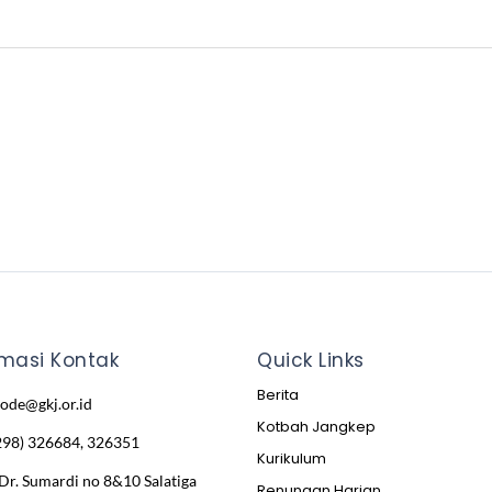
rmasi Kontak
Quick Links
Berita
node@gkj.or.id
Kotbah Jangkep
298) 326684, 326351
Kurikulum
 Dr. Sumardi no 8&10 Salatiga
Renungan Harian