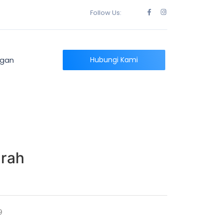
Follow Us:
ngan
Hubungi Kami
mrah
9