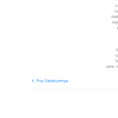
L
n
Nal
ing
M
t
b
sare, 
Pos Sebelumnya