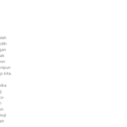
alah
ilih
gan
bak
won
anipun
p kita.
nika
g
tu-
n
un
muji
lah