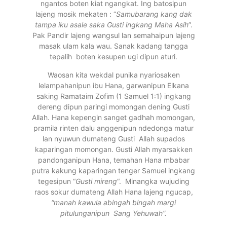
ngantos boten kiat ngangkat. Ing batosipun
lajeng mosik mekaten : “
Samubarang kang dak
tampa iku asale saka Gusti ingkang Maha Asih
”.
Pak Pandir lajeng wangsul lan semahaipun lajeng
masak ulam kala wau. Sanak kadang tangga
tepalih boten kesupen ugi dipun aturi.
Waosan kita wekdal punika nyariosaken
lelampahanipun ibu Hana, garwanipun Elkana
saking Ramataim Zofim (1 Samuel 1:1) ingkang
dereng dipun paringi momongan dening Gusti
Allah. Hana kepengin sanget gadhah momongan,
pramila rinten dalu anggenipun ndedonga matur
lan nyuwun dumateng Gusti Allah supados
kaparingan momongan. Gusti Allah myarsakken
pandonganipun Hana, temahan Hana mbabar
putra kakung kaparingan tenger Samuel ingkang
tegesipun “
Gusti mireng
“. Minangka wujuding
raos sokur dumateng Allah Hana lajeng ngucap,
“manah kawula abingah bingah margi
pitulunganipun Sang Yehuwah”.