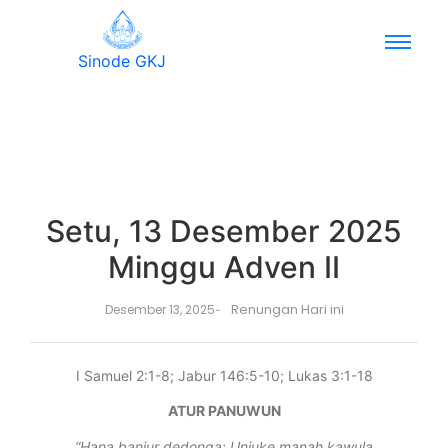
Sinode GKJ
Setu, 13 Desember 2025
Minggu Adven II
Renungan Hari ini
Desember 13, 2025
-
I Samuel 2:1-8; Jabur 146:5-10; Lukas 3:1-18
ATUR PANUWUN
“Hana banjur dedonga: Unjuke manah kawula