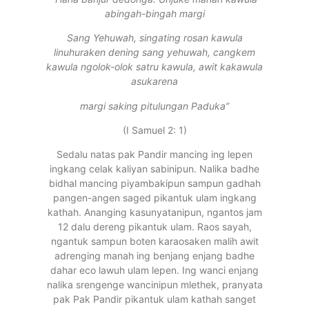
abingah-bingah margi
Sang Yehuwah, singating rosan kawula
linuhuraken dening sang yehuwah, cangkem
kawula ngolok-olok satru kawula, awit kakawula
asukarena
margi saking pitulungan Paduka”
(I Samuel 2: 1)
Sedalu natas pak Pandir mancing ing lepen
ingkang celak kaliyan sabinipun. Nalika badhe
bidhal mancing piyambakipun sampun gadhah
pangen-angen saged pikantuk ulam ingkang
kathah. Ananging kasunyatanipun, ngantos jam
12 dalu dereng pikantuk ulam. Raos sayah,
ngantuk sampun boten karaosaken malih awit
adrenging manah ing benjang enjang badhe
dahar eco lawuh ulam lepen. Ing wanci enjang
nalika srengenge wancinipun mlethek, pranyata
pak Pak Pandir pikantuk ulam kathah sanget