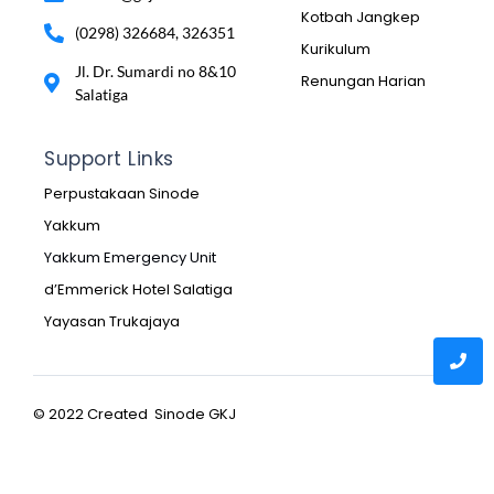
Kotbah Jangkep
(0298) 326684, 326351
Kurikulum
Jl. Dr. Sumardi no 8&10
Renungan Harian
Salatiga
Support Links
Perpustakaan Sinode
Yakkum
Yakkum Emergency Unit
d’Emmerick Hotel Salatiga
Yayasan Trukajaya
© 2022 Created Sinode GKJ