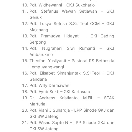
Pdt. Widhewanni – GKJ Sukoharjo
Pdt. Stefanus Wawan Setiawan – GKJ
Genuk
Pdt. Lusya Sefrisa S.Si. Teol CCM – GKJ
Majenang
Pdt. Pramudya Hidayat – GKI Gading
Serpong
Pdt. Nugraheni Siwi Rumanti – GKJ
Ambarukmo
Theofani Yusliyanti – Pastoral RS Bethesda
Lempuyangwangi
Pdt. Elisabet Simanjuntak S.Si.Teol – GKJ
Gandaria
Pdt. Willy Darmawan
Pdt. Ayub Sekti – GKI Kartasura
Dr. Andreas Kristianto, M.Fil. – STAK
Marturia
Pdt. Riani J Suhardja – LPP Sinode GKJ dan
GKI SW Jateng
Pdt. Wisnu Sapto N – LPP Sinode GKJ dan
GKI SW Jateng