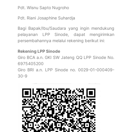
Pdt. Wisnu Sapto Nugroho
Pdt. Riani Josaphine Suhardja
Bagi Bapak/Ibu/Saudara yang ingin mendukung
pelayanan LPP Sinode, dapat mengirimkan
persembahannya melalui rekening berikut ini:
Rekening LPP Sinode
Giro BCA a.n. GKI SW Jateng QQ LPP Sinode No.
6975405200
Giro BRI a.n. LPP Sinode no. 0029-01-000409-
30-9