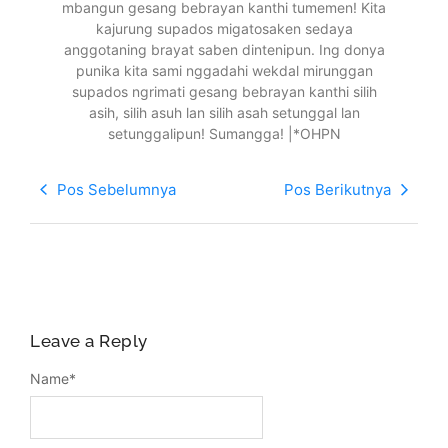
mbangun gesang
bebrayan
kanthi tumemen! Kita
kajurung supados migatosaken sedaya
anggotaning brayat saben dintenipun. Ing donya
punika kita sami nggadahi wekdal mirunggan
supados ngrimati gesang bebrayan kanthi silih
asih, silih asuh lan silih asah setunggal lan
setunggalipun! Sumangga! |*OHPN
Pos Sebelumnya
Pos Berikutnya
Leave a Reply
Name
*