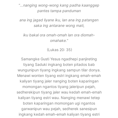
“
…nanging wong-wong kang padha kaanggep
pantes tampa panduman
ana ing jagad liyane iku, lan ana ing patangen
saka ing antarane wong mati,
iku bakal ora omah-omah lan ora diomah-
omahake.”
(Lukas 20: 35)
Samangke Gusti Yesus ngadhepi panjireting
tiyang Saduki ingkang boten pitados bab
wungunipun tiyang ingkang sampun tilar donya.
Menawi wonten tiyang estri ingkang emah-emah
kaliyan tiyang jaler nanging boten kaparingan
momongan ngantos tiyang jaleripun pejah,
sedherekipun tiyang jaler wau kedah emah-emah
kaliyan tiyang estri wau. Nanging menawi tetep
boten kaparingan momongan ugi ngantos
garwanipun wau pejah, sedherek sanesipun
ingkang kedah emah-emah kaliyan tiyang estri