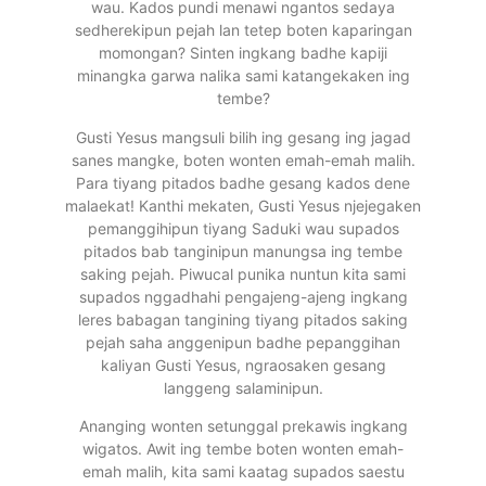
wau. Kados pundi menawi ngantos sedaya
sedherekipun pejah lan tetep boten kaparingan
momongan? Sinten ingkang badhe kapiji
minangka garwa nalika sami katangekaken ing
tembe?
Gusti Yesus mangsuli bilih ing gesang ing jagad
sanes mangke, boten wonten
emah-emah
malih.
Para tiyang pitados badhe gesang kados dene
malaekat! Kanthi mekaten, Gusti Yesus njejegaken
pemanggihipun tiyang Saduki wau supados
pitados bab tanginipun manungsa ing tembe
saking pejah. Piwucal punika nuntun kita sami
supados nggadhahi pengajeng-ajeng ingkang
leres babagan tangining tiyang pitados saking
pejah saha anggenipun badhe pepanggihan
kaliyan Gusti Yesus, ngraosaken gesang
langgeng salaminipun.
Ananging wonten setunggal prekawis ingkang
wigatos. Awit ing tembe boten wonten emah-
emah malih, kita sami kaatag supados saestu