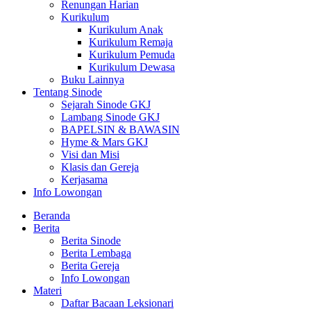
Renungan Harian
Kurikulum
Kurikulum Anak
Kurikulum Remaja
Kurikulum Pemuda
Kurikulum Dewasa
Buku Lainnya
Tentang Sinode
Sejarah Sinode GKJ
Lambang Sinode GKJ
BAPELSIN & BAWASIN
Hyme & Mars GKJ
Visi dan Misi
Klasis dan Gereja
Kerjasama
Info Lowongan
Beranda
Berita
Berita Sinode
Berita Lembaga
Berita Gereja
Info Lowongan
Materi
Daftar Bacaan Leksionari