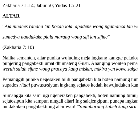
Zakharia 7:1-14; Jabur 50; Yudas 1:5-21
ALTAR
“
Aja nindhes randha lan bocah lola, apadene wong ngamanca lan wo
sumedya nandukake piala marang wong siji lan sijine
”
(Zakharia 7: 10)
Nalika semanten, altar punika wujuding meja ingkang kangge pelado
punjering pangabekti umat dhumateng Gusti. Ananging wonten pemang
weruh salah sijine wong pracaya kang miskin, mikira yen kowe sakja
Pemanggih punika negesaken bilih pangabekti kita boten namung tumu
supados
ritual
puwasa/siyam ingkang sejatos kedah kawujudaken kanth
Sumangga kita sami ugi ngeneraken pangabekti, boten namung tumuju a
sejatosipun kita sampun ningali altar! Ing salajengipun, punapa in
nindakaken pangabekti ing altar wau! “
Samubarang kabeh kang sira t