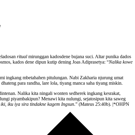
g
peladosan
ritual
mirunggan kadosdene bujana suci. Altar punika dados
mos, kados dene dipun kutip dening Joas Adiprasetya: “
Nalika kowe
sami ingkang mbetahahen pitulungan. Nabi Zakharia njurung umat
ateng para randha, lare lola, tiyang manca saha tiyang miskin.
intenan. Nalika kita ningali wonten sedherek ingkang kesrakat,
lungi piyambakipun? Menawi kita nulungi, sejatosipun kita saweg
i, iku iya sira tindakne kagem Ingsun
.” (Mateus 25:40b). |*OHPN