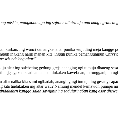
ng miskin, mangkono uga ing sajrone atinira aja ana kang ngrancan
san kurban. Ing wanci samangke, altar punika wujuding meja kangge 
gih ingkang narik manah kita, inggih punika pemanggihipun Chrystos
ne wis ndeleng altar
!”
ju altar ing salebeting gedung greja ananging ugi tumuju dhateng se
i njejegaken kaadilan lan nandukaken kawelasan, mirungganipun ugi dh
ltar nalika kita sami ngibadah, ananging ugi tumuju ing gesang sapad
gkang kita tindakaken ing altar wau? Namung mendel kemawon punapa nu
indakaken kanggo salah sawijinining saduluringSun kang asor dhewe ik