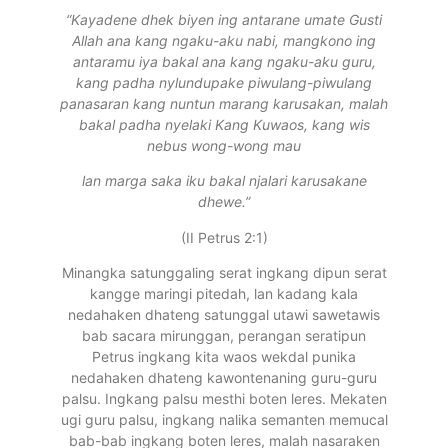
“Kayadene dhek biyen ing antarane umate Gusti
Allah ana kang ngaku-aku nabi, mangkono ing
antaramu iya bakal ana kang ngaku-aku guru,
kang padha nylundupake piwulang-piwulang
panasaran kang nuntun marang karusakan, malah
bakal padha nyelaki Kang Kuwaos, kang wis
nebus wong-wong mau
lan marga saka iku bakal njalari karusakane
dhewe.
”
(II Petrus 2:1)
Minangka satunggaling serat ingkang dipun serat
kangge maringi pitedah, lan kadang kala
nedahaken dhateng satunggal utawi sawetawis
bab sacara mirunggan, perangan seratipun
Petrus ingkang kita waos wekdal punika
nedahaken dhateng kawontenaning guru-guru
palsu. Ingkang palsu mesthi boten leres. Mekaten
ugi guru palsu, ingkang nalika semanten memucal
bab-bab ingkang boten leres, malah nasaraken