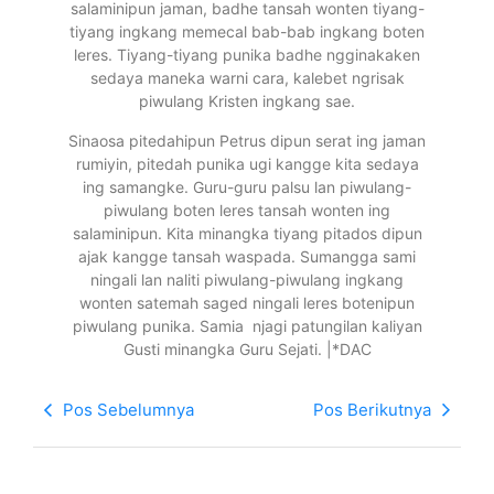
salaminipun jaman, badhe tansah wonten tiyang-
tiyang ingkang memecal bab-bab ingkang boten
leres. Tiyang-tiyang punika badhe ngginakaken
sedaya maneka warni cara, kalebet ngrisak
piwulang Kristen ingkang sae.
Sinaosa pitedahipun Petrus dipun serat ing jaman
rumiyin, pitedah punika ugi kangge kita sedaya
ing samangke. Guru-guru palsu lan piwulang-
piwulang boten leres tansah wonten ing
salaminipun. Kita minangka tiyang pitados dipun
ajak kangge tansah waspada. Sumangga sami
ningali lan naliti piwulang-piwulang ingkang
wonten satemah saged ningali leres botenipun
piwulang punika. Samia njagi patungilan kaliyan
Gusti minangka Guru Sejati. |*DAC
Pos Sebelumnya
Pos Berikutnya