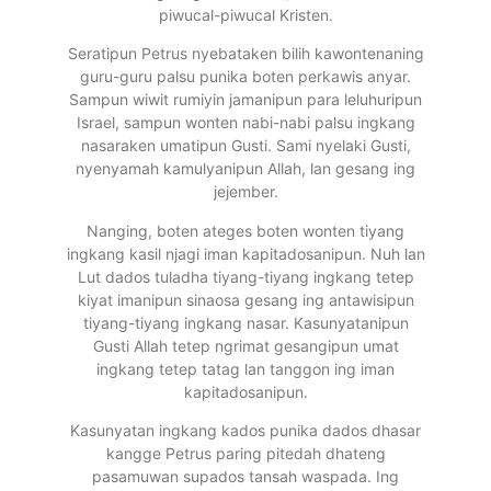
piwucal-piwucal Kristen.
Seratipun Petrus nyebataken bilih kawontenaning
guru-guru palsu punika boten perkawis anyar.
Sampun wiwit rumiyin jamanipun para leluhuripun
Israel, sampun wonten nabi-nabi palsu ingkang
nasaraken umatipun Gusti. Sami nyelaki Gusti,
nyenyamah kamulyanipun Allah, lan gesang ing
jejember.
Nanging, boten ateges boten wonten tiyang
ingkang kasil njagi iman kapitadosanipun. Nuh lan
Lut dados tuladha tiyang-tiyang ingkang tetep
kiyat imanipun sinaosa gesang ing antawisipun
tiyang-tiyang ingkang nasar. Kasunyatanipun
Gusti Allah tetep ngrimat gesangipun umat
ingkang tetep tatag lan tanggon ing iman
kapitadosanipun.
Kasunyatan ingkang kados punika dados dhasar
kangge Petrus paring pitedah dhateng
pasamuwan supados tansah waspada. Ing