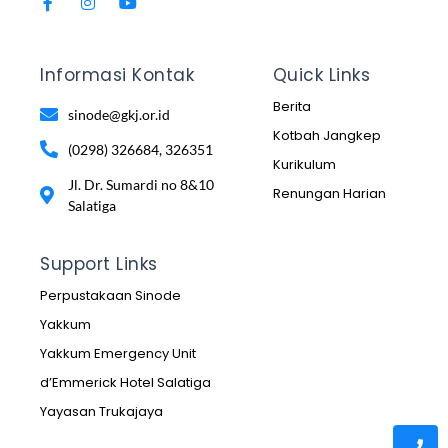
Informasi Kontak
Quick Links
Berita
sinode@gkj.or.id
Kotbah Jangkep
(0298) 326684, 326351
Kurikulum
Jl. Dr. Sumardi no 8&10
Renungan Harian
Salatiga
Support Links
Perpustakaan Sinode
Yakkum
Yakkum Emergency Unit
d’Emmerick Hotel Salatiga
Yayasan Trukajaya