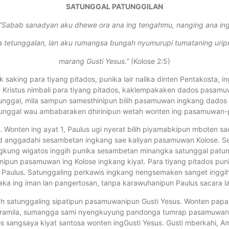
SATUNGGAL PATUNGGILAN
“Sabab sanadyan aku dhewe ora ana ing tengahmu, nanging ana in
ha tetunggalan, lan aku rumangsa bungah nyumurupi tumataning uri
marang Gusti Yesus.”
(Kolose 2:5)
aking para tiyang pitados, punika lair nalika dinten Pentakosta, i
Kristus nimbali para tiyang pitados, kaklempakaken dados pasamuwa
ggal, mila sampun samesthinipun bilih pasamuwan ingkang dados sa
nggal wau ambabaraken dhirinipun wetah wonten ing pasamuwan
 Wonten ing ayat 1, Paulus ugi nyerat bilih piyamabkipun mboten s
ged anggadahi sesambetan ingkang sae kaliyan pasamuwan Kolose. 
kung wigatos inggih punika sesambetan minangka satunggal patungg
ipun pasamuwan ing Kolose ingkang kiyat. Para tiyang pitados puni
ng Paulus. Satunggaling perkawis ingkang nengsemaken sanget ing
ka ing iman lan pangertosan, tanpa karawuhanipun Paulus sacara l
h satunggaling sipatipun pasamuwanipun Gusti Yesus. Wonten papa
us. Pramila, sumangga sami nyengkuyung pandonga tumrap pasamuw
s sangsaya kiyat santosa wonten ingGusti Yesus. Gusti mberkahi, Am