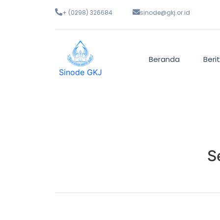
+ (0298) 326684
sinode@gkj.or.id
Beranda
Beri
Sinode GKJ
S