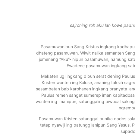
sajroning roh aku lan kowe pad
Pasamuwanipun Sang Kristus ingkang kadhapuk s
dhateng pasamuwan. Wiwit nalika semanten Sang 
jumeneng “Aku”- nipun pasamuwan, namung satun
Ewadene pasamuwan ingkang satu
Mekaten ugi ingkang dipun serat dening Paulus.
Kristen wonten ing Kolose, ananing taksih sa
sesambetan bab karohanen ingkang pranyata lang
Paulus remen sanget sumerep iman kapitadosan
wonten ing imanipun, satunggaling piwucal saki
ngremba
Pasamuwan Kristen satunggal punika dados sala
tetep nyawiji ing patunggilanipun Sang Yes
supado