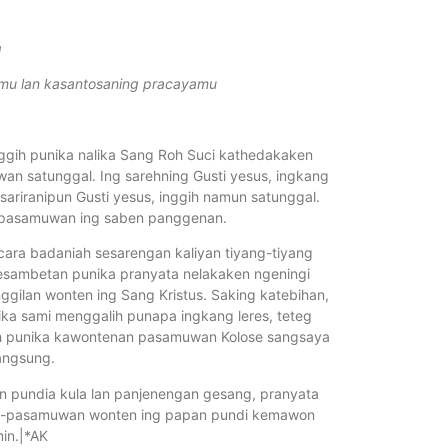
g
pmu lan kasantosaning pracayamu
nggih punika nalika Sang Roh Suci kathedakaken
n satunggal. Ing sarehning Gusti yesus, ingkang
riranipun Gusti yesus, inggih namun satunggal.
-pasamuwan ing saben panggenan.
acara badaniah sesarengan kaliyan tiyang-tiyang
Sesambetan punika pranyata nelakaken ngeningi
ilan wonten ing Sang Kristus. Saking katebihan,
ka sami menggalih punapa ingkang leres, teteg
gih punika kawontenan pasamuwan Kolose sangsaya
angsung.
n pundia kula lan panjenengan gesang, pranyata
an-pasamuwan wonten ing papan pundi kemawon
in.|*AK