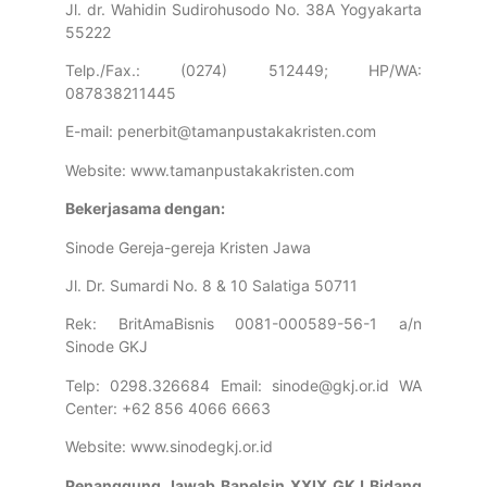
Jl. dr. Wahidin Sudirohusodo No. 38A Yogyakarta
55222
Telp./Fax.: (0274) 512449; HP/WA:
087838211445
E-mail: penerbit@tamanpustakakristen.com
Website: www.tamanpustakakristen.com
Bekerjasama dengan:
Sinode Gereja-gereja Kristen Jawa
Jl. Dr. Sumardi No. 8 & 10 Salatiga 50711
Rek: BritAmaBisnis 0081-000589-56-1 a/n
Sinode GKJ
Telp: 0298.326684 Email: sinode@gkj.or.id WA
Center: +62 856 4066 6663
Website: www.sinodegkj.or.id
Penanggung Jawab Bapelsin XXIX GKJ Bidang