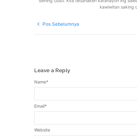
dening Gusti. Kita tedahaken karahayon ing sale
kawiwitan saking 
Pos Sebelumnya
Leave a Reply
Name
*
Email
*
Website