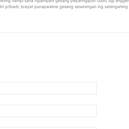
beting nampi saha nglampahi gesang peparingipun Gusti, ugi anggen
diri pribadi, brayat punapadene gesang sesarengan ing satengahing 