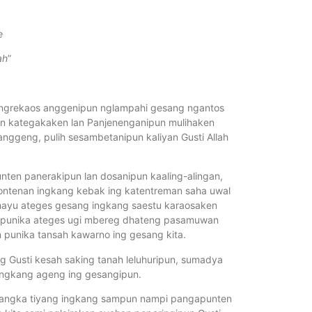
e
ah
”
grekaos anggenipun nglampahi gesang ngantos
ten kategakaken lan Panjenenganipun mulihaken
ggeng, pulih sesambetanipun kaliyan Gusti Allah
 panerakipun lan dosanipun kaaling-alingan,
ontenan ingkang kebak ing katentreman saha uwal
hayu ateges gesang ingkang saestu karaosaken
an punika ateges ugi mbereg dhateng pasamuwan
punika tansah kawarno ing gesang kita.
usti kesah saking tanah leluhuripun, sumadya
 ingkang ageng ing gesangipun.
angka tiyang ingkang sampun nampi pangapunten