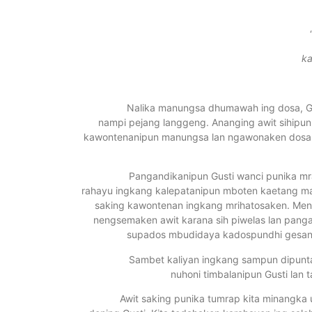
ka
Nalika manungsa dhumawah ing dosa, Gusti A
nampi pejang langgeng. Ananging awit sihipun
kawontenanipun manungsa lan ngawonaken dosa. L
Pangandikanipun Gusti wanci punika mratela
rahayu ingkang kalepatanipun mboten kaetang ma
saking kawontenan ingkang mrihatosaken. Men
nengsemaken awit karana sih piwelas lan pang
supados mbudidaya kadospundhi gesang 
Sambet kaliyan ingkang sampun dipuntampi de
nuhoni timbalanipun Gusti lan
Awit saking punika tumrap kita minangka umat