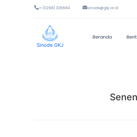
+ (0298) 326684
sinode@gkj.or.id
Beranda
Beri
Sinode GKJ
Senen