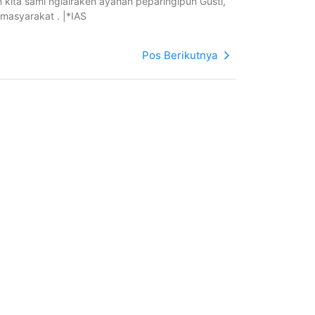
 kita sami nglairaken ayahan peparingipun Gusti,
masyarakat . |*IAS
Pos Berikutnya