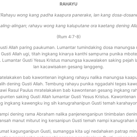
RAHAYU
“
Rahayu wong kang padha kaapura panerake, lan kang dosa-dosan
aling-alingan; rahayu wong kang kaluputane ora kaetang dening All
(Rum 4:7-8)
llah paring paukuman. Lumantar tumindaking dosa manungsa n
 Gusti Allah ugi, titah ingkang kinarya kanthi sampurna punika mbo
umantar Gusti Yesus Kristus manungsa kauwalaken saking pejah lan
lan kacawisaken gesang langgeng.
kaken bab kawontenan ingkang rahayu nalika manungsa kaapunten
lih dening Gusti Allah. Tembung rahayu punika nggadahi teges kaw
awi Rasul Paulus mratelakaken bab kawontenan gesang ingkang ra
apunten saking Gusti Allah lumantar Gusti Yesus Kristus. Kawonten
ingkang kawengku ing sih kanugrahanipun Gusti temah karahayon 
ning rama Abraham nalika panjenenganipun tinimbalan dening G
 tansah manut miturut ing kersanipun Gusti temah nampi kanugrahan
 kagunganipun Gusti, sumangga kita ugi nedahaken patrap min