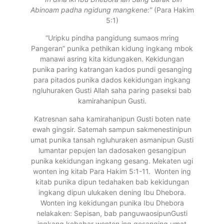
Abinoam padha ngidung mangkene:”
(Para Hakim
5:1)
“Uripku pindha pangidung sumaos mring
Pangeran” punika pethikan kidung ingkang mbok
manawi asring kita kidungaken. Kekidungan
punika paring katrangan kados pundi gesanging
para pitados punika dados kekidungan ingkang
ngluhuraken Gusti Allah saha paring paseksi bab
kamirahanipun Gusti.
Katresnan saha kamirahanipun Gusti boten nate
ewah gingsir. Satemah sampun sakmenestinipun
umat punika tansah ngluhuraken asmanipun Gusti
lumantar pepujen lan dadosaken gesangipun
punika kekidungan ingkang gesang. Mekaten ugi
wonten ing kitab Para Hakim 5:1-11. Wonten ing
kitab punika dipun tedahaken bab kekidungan
ingkang dipun ulukaken dening Ibu Dhebora.
Wonten ing kekidungan punika Ibu Dhebora
nelakaken: Sepisan, bab panguwaosipunGusti
ingkang kebabar wonten ing gesanging umat