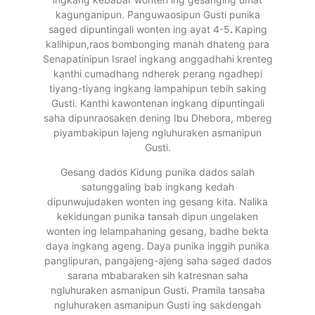
kagunganipun. Panguwaosipun Gusti punika
saged dipuntingali wonten ing ayat 4-5
.
Kaping
kalihipun,raos bombonging manah dhateng para
Senapatinipun Israel ingkang anggadhahi krenteg
kanthi cumadhang ndherek perang ngadhepi
tiyang-tiyang ingkang lampahipun tebih saking
Gusti. Kanthi kawontenan ingkang dipuntingali
saha dipunraosaken dening Ibu Dhebora, mbereg
piyambakipun lajeng ngluhuraken asmanipun
Gusti.
Gesang dados Kidung punika dados salah
satunggaling bab ingkang kedah
dipunwujudaken wonten ing gesang kita. Nalika
kekidungan punika tansah dipun ungelaken
wonten ing lelampahaning gesang, badhe bekta
daya ingkang ageng. Daya punika inggih punika
panglipuran, pangajeng-ajeng saha saged dados
sarana mbabaraken sih katresnan saha
ngluhuraken asmanipun Gusti. Pramila tansaha
ngluhuraken asmanipun Gusti ing sakdengah