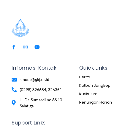
Informasi Kontak
Quick Links
Berita
sinode@gkj.or.id
Kotbah Jangkep
(0298) 326684, 326351
Kurikulum
Jl. Dr. Sumardi no 8&10
Renungan Harian
Salatiga
Support Links