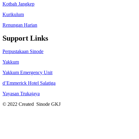
Kotbah Jangkep
Kurikulum
Renungan Harian
Support Links
Perpustakaan Sinode
Yakkum
Yakkum Emergency Unit
d’Emmerick Hotel Salatiga
Yayasan Trukajaya
© 2022 Created Sinode GKJ