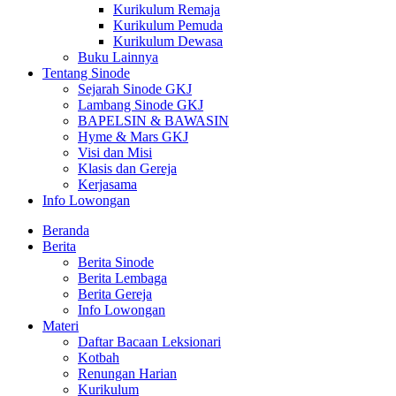
Kurikulum Remaja
Kurikulum Pemuda
Kurikulum Dewasa
Buku Lainnya
Tentang Sinode
Sejarah Sinode GKJ
Lambang Sinode GKJ
BAPELSIN & BAWASIN
Hyme & Mars GKJ
Visi dan Misi
Klasis dan Gereja
Kerjasama
Info Lowongan
Beranda
Berita
Berita Sinode
Berita Lembaga
Berita Gereja
Info Lowongan
Materi
Daftar Bacaan Leksionari
Kotbah
Renungan Harian
Kurikulum