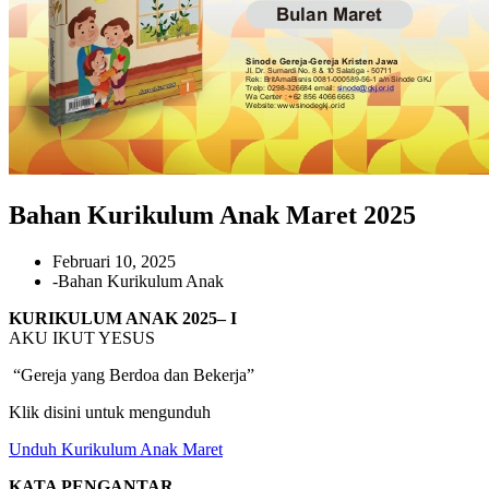
Bahan Kurikulum Anak Maret 2025
Februari 10, 2025
-
Bahan Kurikulum Anak
KURIKULUM ANAK 2025– I
AKU IKUT YESUS
“Gereja yang Berdoa dan Bekerja”
Klik disini untuk mengunduh
Unduh Kurikulum Anak Maret
KATA PENGANTAR