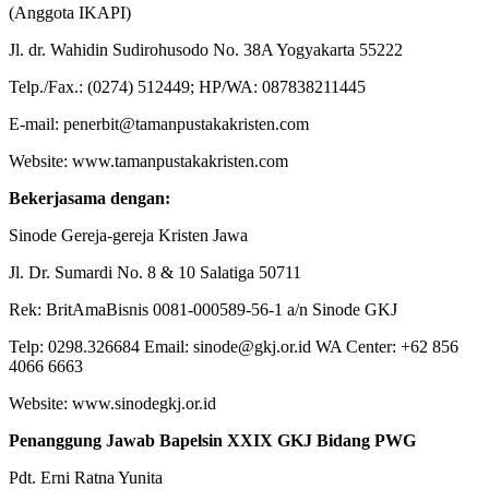
(Anggota IKAPI)
Jl. dr. Wahidin Sudirohusodo No. 38A Yogyakarta 55222
Telp./Fax.: (0274) 512449; HP/WA: 087838211445
E-mail: penerbit@tamanpustakakristen.com
Website: www.tamanpustakakristen.com
Bekerjasama dengan:
Sinode Gereja-gereja Kristen Jawa
Jl. Dr. Sumardi No. 8 & 10 Salatiga 50711
Rek: BritAmaBisnis 0081-000589-56-1 a/n Sinode GKJ
Telp: 0298.326684 Email: sinode@gkj.or.id WA Center: +62 856
4066 6663
Website: www.sinodegkj.or.id
Penanggung Jawab Bapelsin XXIX GKJ Bidang PWG
Pdt. Erni Ratna Yunita