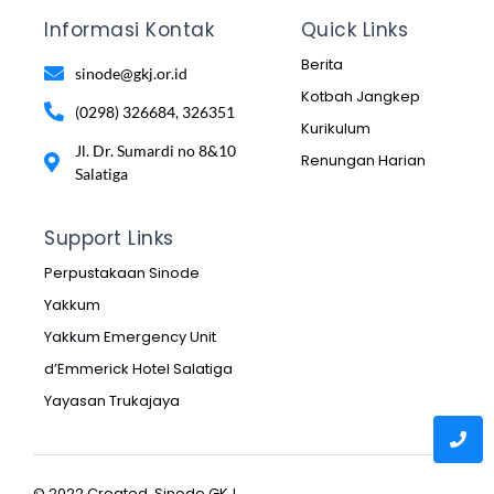
Informasi Kontak
Quick Links
Berita
sinode@gkj.or.id
Kotbah Jangkep
(0298) 326684, 326351
Kurikulum
Jl. Dr. Sumardi no 8&10
Renungan Harian
Salatiga
Support Links
Perpustakaan Sinode
Yakkum
Yakkum Emergency Unit
d’Emmerick Hotel Salatiga
Yayasan Trukajaya
© 2022 Created Sinode GKJ