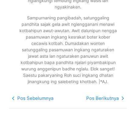
nglangkungi tembung ingkang wasis lan
ngyakinaken.
Sampurnaning pangibadah, satunggaling
pandhita sajak gela awit nglengganani menawi
kotbahipun awut-awutan. Awit dalunipun nengga
pasamuwan ingkang kesrakat boter kober
cecawis kotbah. Dumadakan wonten
satunggaling pasamuwan ingkang ngaturaken
jawat asta lan ngaturaken panuwun awit
kotbahipun bapa pandhita njalari piyambakipun
wurung anggenipun badhe nglalu. Elok sanget!
Saestu pakaryaning Roh suci ingkang dhatan
jinangkung ing salebeting khotbah. |*AJ.
Pos Sebelumnya
Pos Berikutnya