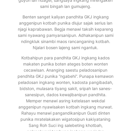
guyon lan ndagel, sangsaya ingkang mirengaken
sami bingah lan gumujeng.
Benten sanget kaliyan pandhita GKJ ingkang
anggenipun kotbah punika dlujur sajak serius lan
njagi kaprabawan. Begja menawi taksih kepareng
sami nyawang pamyarsanipun. Adhakanipun sami
ndingkluk sinambi maos rancanganing kotbah.
Njalari bosen lajeng sami ngantuk.
Kotbahipun para pandhita GKJ ingkang kados
makaten punika boten ateges boten wonten
cecawisan. Ananging saestu peladosanipun
pendhita GKJ punika “ngabehi”. Punapa kemawon
peladosan ingkang wonten, kadosta pangibadah,
bidston, mulasara tiyang sakit, sripah lan sanes-
sanesipun, dados kewajibanipun pandhita.
Memper menawi asring ketelasan wekdal
anggenipun nyawisaken kotbah ingkang murwat.
Rahayu menawi pangandikanipun Gusti dinten
punika mratelakaken wigatosipun kakiyataning
Sang Roh Suci ing salebeting khotbah,