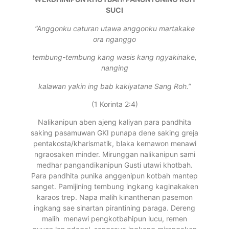
SUCI
“Anggonku caturan utawa anggonku martakake
ora nganggo
tembung-tembung kang wasis kang ngyakinake,
nanging
kalawan yakin ing bab kakiyatane Sang Roh
.
”
(1 Korinta 2:4)
Nalikanipun aben ajeng kaliyan para pandhita
saking pasamuwan GKI punapa dene saking greja
pentakosta/kharismatik, blaka kemawon menawi
ngraosaken minder. Mirunggan nalikanipun sami
medhar pangandikanipun Gusti utawi khotbah.
Para pandhita punika anggenipun kotbah mantep
sanget. Pamijining tembung ingkang kaginakaken
karaos trep. Napa malih kinanthenan pasemon
ingkang sae sinartan pirantining paraga. Dereng
malih menawi pengkotbahipun lucu, remen