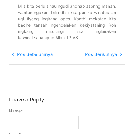
Mila kita perlu sinau ngudi andhap asoring manah,
wantun ngakeni bilih dhiri kita punika winates lan
ugi tiyang ingkang apes. Kanthi mekaten kita
badhe tansah ngendelaken kekiyataning Roh
ingkang mitulungi kita nglairaken
kawicaksananipun Allah. I *IAS
Pos Sebelumnya
Pos Berikutnya
Leave a Reply
Name
*