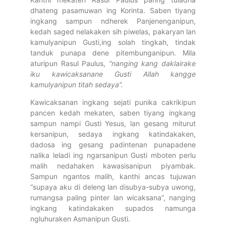
dhateng pasamuwan ing Korinta. Saben tiyang
ingkang sampun ndherek Panjenenganipun,
kedah saged nelakaken sih piwelas, pakaryan lan
kamulyanipun Gusti,ing solah tingkah, tindak
tanduk punapa dene pitembunganipun. Mila
aturipun Rasul Paulus,
“nanging kang daklairake
iku kawicaksanane Gusti Allah kangge
kamulyanipun titah sedaya”.
Kawicaksanan ingkang sejati punika cakrikipun
pancen kedah mekaten, saben tiyang ingkang
sampun nampi Gusti Yesus, lan gesang miturut
kersanipun, sedaya ingkang katindakaken,
dadosa ing gesang padintenan punapadene
nalika leladi ing ngarsanipun Gusti mboten perlu
malih nedahaken kawasisanipun piyambak.
Sampun ngantos malih, kanthi ancas tujuwan
“supaya aku di deleng lan disubya-subya uwong,
rumangsa paling pinter lan wicaksana”, nanging
ingkang katindakaken supados namunga
ngluhuraken Asmanipun Gusti.