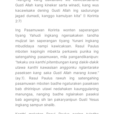
Gusti Allah kang kineker sarta winadi, kang wus
kacawisake dening Gusti Allah ing sadurunge
jagad dumadi, kanggo kamulyan kita” (I Korinta
2:7)
Ing Pasamuwan Korinta wonten saperangan
tiyang Yahudi ingkang ngersakaken tandha
mujizat lan saperangan tiyang Yunani ingkang
mbudidaya nampi kawicaksan. Rasul Paulus
mboten kepingin mbekta perkawis punika ing
satengahing pasamuwan, mila pangandikanipun:
“tekaku ora kanthi pitembungan kang dakik-dakik
utawa kanthi kawasisan anggonku nglantarake
paseksen kang saka Gusti Allah marang kowe.”
(ay.1). Rasul Paulus rawuh ing satengahing
pasamuwan mboten badhe ngaturaken paseksen
bab dhirinipun utawi nedahaken kaunggulaning
manungsa, nanging badhe nglairaken paseksi
bab agenging sih lan pakaryanipun Gusti Yesus
ingkang sampun sinalib.
Kanthi mekaten Rasul Paulus paring tuladha