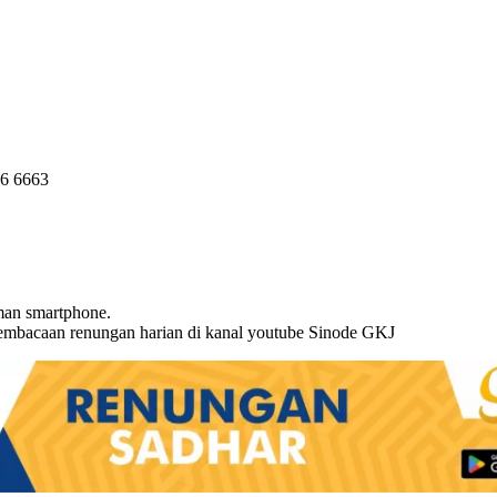
66 6663
an smartphone.
pembacaan renungan harian di kanal youtube Sinode GKJ