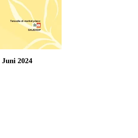
Juni 2024