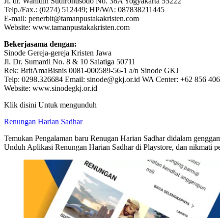
Jl. dr. Wahidin Sudirohusodo No. 38A Yogyakarta 55222
Telp./Fax.: (0274) 512449; HP/WA: 087838211445
E-mail: penerbit@tamanpustakakristen.com
Website: www.tamanpustakakristen.com
Bekerjasama dengan:
Sinode Gereja-gereja Kristen Jawa
Jl. Dr. Sumardi No. 8 & 10 Salatiga 50711
Rek: BritAmaBisnis 0081-000589-56-1 a/n Sinode GKJ
Telp: 0298.326684 Email: sinode@gkj.or.id WA Center: +62 856 40
Website: www.sinodegkj.or.id
Klik disini Untuk mengunduh
Renungan Harian Sadhar
Temukan Pengalaman baru Renugan Harian Sadhar didalam genggam
Unduh Aplikasi Renungan Harian Sadhar di Playstore, dan nikmati 