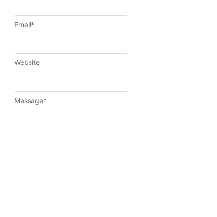
Email
*
Website
Message
*