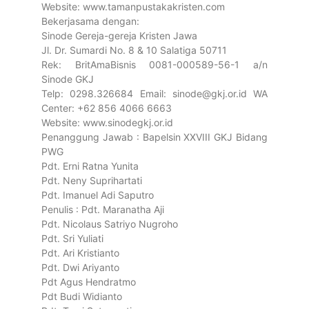
Website: www.tamanpustakakristen.com
Bekerjasama dengan:
Sinode Gereja-gereja Kristen Jawa
Jl. Dr. Sumardi No. 8 & 10 Salatiga 50711
Rek: BritAmaBisnis 0081-000589-56-1 a/n
Sinode GKJ
Telp: 0298.326684 Email: sinode@gkj.or.id WA
Center: +62 856 4066 6663
Website: www.sinodegkj.or.id
Penanggung Jawab : Bapelsin XXVIII GKJ Bidang
PWG
Pdt. Erni Ratna Yunita
Pdt. Neny Suprihartati
Pdt. Imanuel Adi Saputro
Penulis : Pdt. Maranatha Aji
Pdt. Nicolaus Satriyo Nugroho
Pdt. Sri Yuliati
Pdt. Ari Kristianto
Pdt. Dwi Ariyanto
Pdt Agus Hendratmo
Pdt Budi Widianto