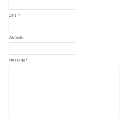
Email
*
Website
Message
*