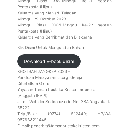
Minggu Biasa XXV-Minggu ke-21 setelah
Pentakosta (Hijau)
Keluarga yang Menjadi Teladan
Minggu, 29 Oktober 2023
Minggu Biasa XXVI-Minggu ke-22 setelah
Pentakosta (Hijau)
Keluarga yang Berhikmat dan Bijaksana
Klik Disini Untuk Mengunduh Bahan
Download E-book disini
KHOTBAH JANGKEP 2023 – II
Panduan Merayakan Liturgi Gereja
Diterbitkan Oleh:
Yayasan Taman Pustaka Kristen Indonesia
(Anggota IKAPI)
Jl. dr. Wahidin Sudirohusodo No. 38A Yogyakarta
55222
Telp./Fax.: (0274) 512449; HP/WA:
087838211445
E-mail: penerbit@tamanpustakakristen.com