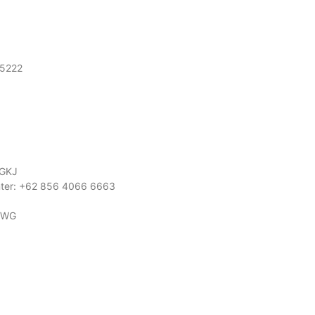
55222
 GKJ
nter: +62 856 4066 6663
 PWG