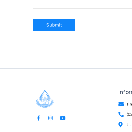
Info
si
(0
Jl.