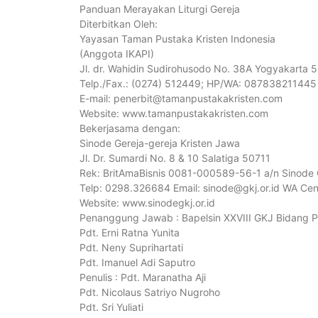
Panduan Merayakan Liturgi Gereja
Diterbitkan Oleh:
Yayasan Taman Pustaka Kristen Indonesia
(Anggota IKAPI)
Jl. dr. Wahidin Sudirohusodo No. 38A Yogyakarta 
Telp./Fax.: (0274) 512449; HP/WA: 087838211445
E-mail: penerbit@tamanpustakakristen.com
Website: www.tamanpustakakristen.com
Bekerjasama dengan:
Sinode Gereja-gereja Kristen Jawa
Jl. Dr. Sumardi No. 8 & 10 Salatiga 50711
Rek: BritAmaBisnis 0081-000589-56-1 a/n Sinode
Telp: 0298.326684 Email: sinode@gkj.or.id WA Ce
Website: www.sinodegkj.or.id
Penanggung Jawab : Bapelsin XXVIII GKJ Bidang
Pdt. Erni Ratna Yunita
Pdt. Neny Suprihartati
Pdt. Imanuel Adi Saputro
Penulis : Pdt. Maranatha Aji
Pdt. Nicolaus Satriyo Nugroho
Pdt. Sri Yuliati