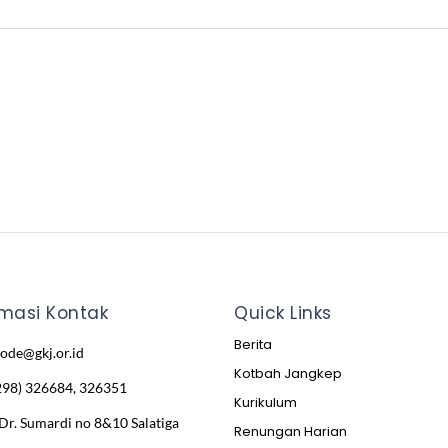
rmasi Kontak
Quick Links
Berita
node@gkj.or.id
Kotbah Jangkep
298) 326684, 326351
Kurikulum
 Dr. Sumardi no 8&10 Salatiga
Renungan Harian