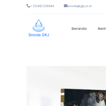
+ (0298) 326684
sinode@gkj.or.id
Beranda
Beri
Sinode GKJ