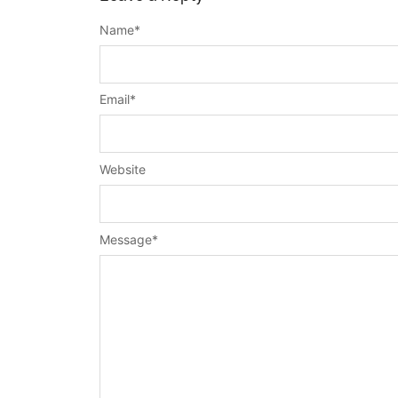
Name
*
Email
*
Website
Message
*