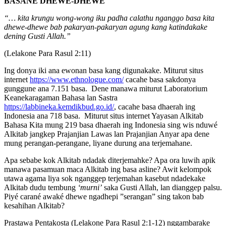
BASANE DHEWE-DHEWE
“… kita krungu wong-wong iku padha calathu nganggo basa kita
dhewe-dhewe bab pakaryan-pakaryan agung kang katindakake
dening Gusti Allah.”
(Lelakone Para Rasul 2:11)
Ing donya iki ana ewonan basa kang digunakake. Miturut situs
internet
https://www.ethnologue.com/
cacahe basa sakdonya
gunggune ana 7.151 basa. Dene manawa miturut Laboratorium
Keanekaragaman Bahasa lan Sastra
https://labbineka.kemdikbud.go.id/
, cacahe basa dhaerah ing
Indonesia ana 718 basa. Miturut situs internet Yayasan Alkitab
Bahasa Kita mung 219 basa dhaerah ing Indonesia sing wis nduwé
Alkitab jangkep Prajanjian Lawas lan Prajanjian Anyar apa dene
mung perangan-perangane, liyane durung ana terjemahane.
Apa sebabe kok Alkitab ndadak diterjemahke? Apa ora luwih apik
manawa pasamuan maca Alkitab ing basa asline? Awit kelompok
utawa agama liya sok nganggep terjemahan kasebut ndadekake
Alkitab dudu tembung
‘murni’
saka Gusti Allah, lan dianggep palsu.
Piyé carané awaké dhewe ngadhepi ”serangan” sing takon bab
kesahihan Alkitab?
Prastawa Pentakosta (Lelakone Para Rasul 2:1-12) nggambarake