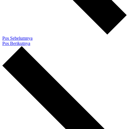
Pos Sebelumnya
Pos Berikutnya