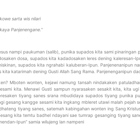
owe sarta wis nilari
kaya Panjenengane.”
 Yesus nampi paukuman (salib), punika supados kita sami pinaringan
osaken dosa, supados kita kadadosaken leres dening kaleresan-Ip
skinan, supados kita ngrahabi kaluberan-Ipun. Panjenenanipun na
kita katarimah dening Gusti Allah Sang Rama. Panjenenganipun dad
aken? Mboten wonten, kejawi namung tansah nindakaken patuladha
sesami kita. Menawi Gusti sampun nyarasaken sesakit kita, kita ug
leresaken tiyang sanes srana mbudidaya supados tiyang punika p
ngi gesang kangge sesami kita ingkang mbleret utawi malah pejah 
 dhateng tiyang sanes, satemah kabingahan wonten ing Sang Kristu
gesang kita temtu badhel ndayani sae tumrap gesanging tiyang san
mendan-Ipun” samia wilujeng lan nampeni