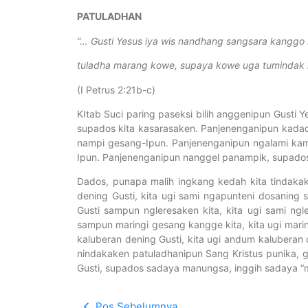
PATULADHAN
“…
Gusti Yesus iya wis nandhang sangsara kanggo k
tuladha marang kowe, supaya kowe uga tumindak 
(I Petrus 2:21b-c)
KItab Suci paring paseksi bilih anggenipun Gusti
supados kita kasarasaken. Panjenenganipun kadad
nampi gesang-Ipun. Panjenenganipun ngalami kami
Ipun. Panjenenganipun nanggel panampik, supados 
Dados, punapa malih ingkang kedah kita tindak
dening Gusti, kita ugi sami ngapunteni dosaning 
Gusti sampun ngleresaken kita, kita ugi sami ng
sampun maringi gesang kangge kita, kita ugi mari
kaluberan dening Gusti, kita ugi andum kaluberan
nindakaken patuladhanipun Sang Kristus punika, 
Gusti, supados sadaya manungsa, inggih sadaya “
Pos Sebelumnya