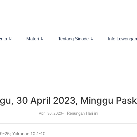
rita
Materi
Tentang Sinode
Info Lowonga
gu, 30 April 2023, Minggu Pask
-
Renungan Hari ini
April 30, 2023
:19-25; Yokanan 10:1-10