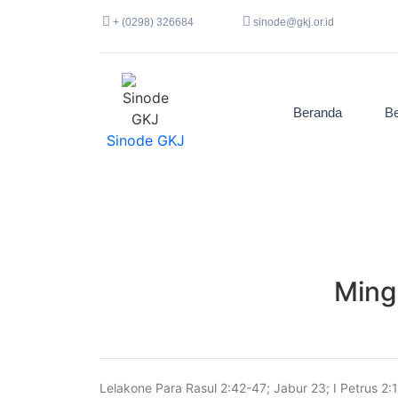
+ (0298) 326684
sinode@gkj.or.id
Beranda
Be
Sinode GKJ
Ming
Lelakone Para Rasul 2:42-47; Jabur 23; I Petrus 2