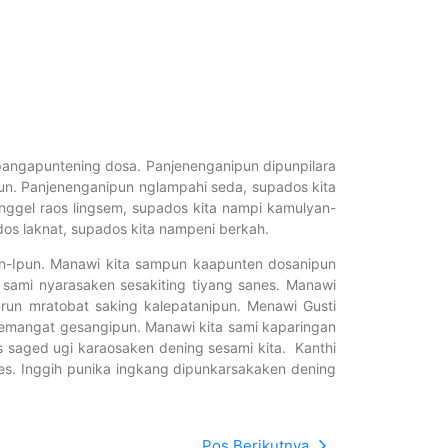
 pangapuntening dosa. Panjenenganipun dipunpilara
un. Panjenenganipun nglampahi seda, supados kita
nggel raos lingsem, supados kita nampi kamulyan-
os laknat, supados kita nampeni berkah.
n-Ipun. Manawi kita sampun kaapunten dosanipun
i sami nyarasaken sesakiting tiyang sanes. Manawi
urun mratobat saking kalepatanipun. Menawi Gusti
semangat gesangipun. Manawi kita sami kaparingan
s saged ugi karaosaken dening sesami kita. Kanthi
es. Inggih punika ingkang dipunkarsakaken dening
Pos Berikutnya