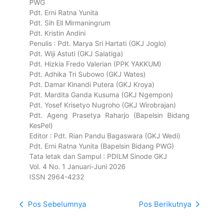
PWG
Pdt. Erni Ratna Yunita
Pdt. Sih Ell Mirmaningrum
Pdt. Kristin Andini
Penulis : Pdt. Marya Sri Hartati (GKJ Joglo)
Pdt. Wiji Astuti (GKJ Salatiga)
Pdt. Hizkia Fredo Valerian (PPK YAKKUM)
Pdt. Adhika Tri Subowo (GKJ Wates)
Pdt. Damar Kinandi Putera (GKJ Kroya)
Pdt. Mardita Ganda Kusuma (GKJ Ngempon)
Pdt. Yosef Krisetyo Nugroho (GKJ Wirobrajan)
Pdt. Ageng Prasetya Raharjo (Bapelsin Bidang
KesPel)
Editor : Pdt. Rian Pandu Bagaswara (GKJ Wedi)
Pdt. Erni Ratna Yunita (Bapelsin Bidang PWG)
Tata letak dan Sampul : PDILM Sinode GKJ
Vol. 4 No. 1 Januari-Juni 2026
ISSN 2964-4232
Pos Sebelumnya
Pos Berikutnya