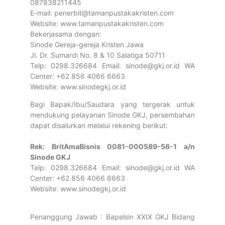
087838211445
E-mail: penerbit@tamanpustakakristen.com
Website: www.tamanpustakakristen.com
Bekerjasama dengan:
Sinode Gereja-gereja Kristen Jawa
Jl. Dr. Sumardi No. 8 & 10 Salatiga 50711
Telp: 0298.326684 Email: sinode@gkj.or.id WA
Center: +62 856 4066 6663
Website: www.sinodegkj.or.id
Bagi Bapak/Ibu/Saudara yang tergerak untuk
mendukung pelayanan Sinode GKJ, persembahan
dapat disalurkan melalui rekening berikut:
Rek: BritAmaBisnis 0081-000589-56-1 a/n
Sinode GKJ
Telp: 0298.326684 Email: sinode@gkj.or.id WA
Center: +62 856 4066 6663
Website: www.sinodegkj.or.id
Penanggung Jawab : Bapelsin XXIX GKJ Bidang