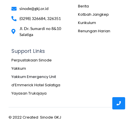
Berita
sinode@gkj.or.id
Kotbah Jangkep
(0298) 326684, 326351
Kurikulum
Jl. Dr. Sumardi no 8&10
Renungan Harian
Salatiga
Support Links
Perpustakaan Sinode
Yakkum
Yakkum Emergency Unit
d’Emmerick Hotel Salatiga
Yayasan Trukajaya
© 2022 Created Sinode GKJ