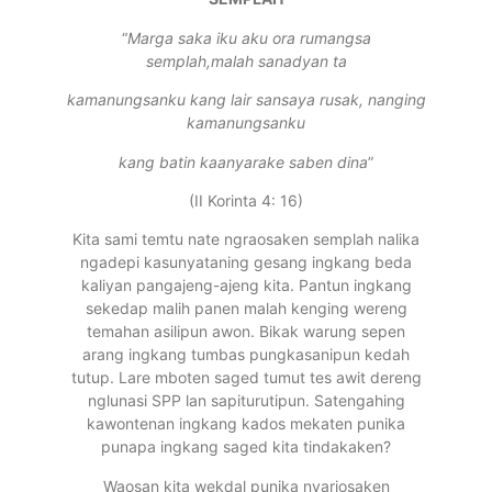
“
Marga saka iku aku ora rumangsa
semplah,malah sanadyan ta
kamanungsanku kang lair sansaya rusak, nanging
kamanungsanku
kang batin kaanyarake saben dina
”
(II Korinta 4: 16)
Kita sami temtu nate ngraosaken semplah nalika
ngadepi kasunyataning gesang ingkang beda
kaliyan pangajeng-ajeng kita. Pantun ingkang
sekedap malih panen malah kenging wereng
temahan asilipun awon. Bikak warung sepen
arang ingkang tumbas pungkasanipun kedah
tutup. Lare mboten saged tumut tes awit dereng
nglunasi SPP lan sapiturutipun. Satengahing
kawontenan ingkang kados mekaten punika
punapa ingkang saged kita tindakaken?
Waosan kita wekdal punika nyariosaken