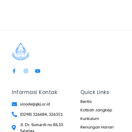
Informasi Kontak
Quick Links
Berita
sinode@gkj.or.id
Kotbah Jangkep
(0298) 326684, 326351
Kurikulum
Jl. Dr. Sumardi no 8&10
Renungan Harian
Salatiga