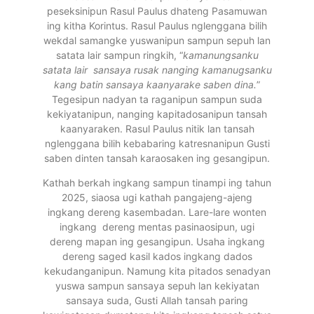
peseksinipun Rasul Paulus dhateng Pasamuwan
ing kitha Korintus. Rasul Paulus nglenggana bilih
wekdal samangke yuswanipun sampun sepuh lan
satata lair sampun ringkih, “
kamanungsanku
satata lair sansaya rusak nanging kamanugsanku
kang batin sansaya kaanyarake saben dina.
”
Tegesipun nadyan ta raganipun sampun suda
kekiyatanipun, nanging kapitadosanipun tansah
kaanyaraken. Rasul Paulus nitik lan tansah
nglenggana bilih kebabaring katresnanipun Gusti
saben dinten tansah karaosaken ing gesangipun.
Kathah berkah ingkang sampun tinampi ing tahun
2025, siaosa ugi kathah pangajeng-ajeng
ingkang dereng kasembadan. Lare-lare wonten
ingkang dereng mentas pasinaosipun, ugi
dereng mapan ing gesangipun. Usaha ingkang
dereng saged kasil kados ingkang dados
kekudanganipun. Namung kita pitados senadyan
yuswa sampun sansaya sepuh lan kekiyatan
sansaya suda, Gusti Allah tansah paring