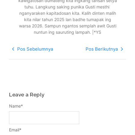
kawigatosan dumateng kita ingkang tansah setya
tuhu. Langkung saking punika Gusti mesthi
nganyaraken kapitadosan kita. Kalih dinten malih
kita nilar tahun 2025 lan badhe tumapak ing
warsa 2026. Sampun ngantos semplah awit Gusti
nuntun ing sauruting lampah. |*YS
Pos Sebelumnya
Pos Berikutnya
Leave a Reply
Name
*
Email
*