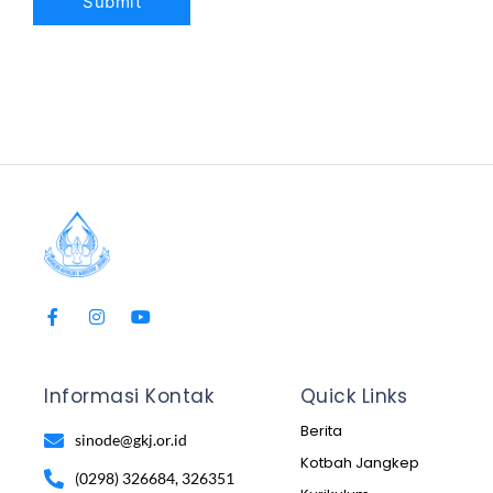
Informasi Kontak
Quick Links
Berita
sinode@gkj.or.id
Kotbah Jangkep
(0298) 326684, 326351