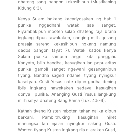
dhateng sang pangon kekasihipun (Mustikaning
Kidung 6:3).
Kenya Sulam ingkang kacariyosaken ing bab 1
punika nggadhahi watak sae sanget.
Piyambakipun mboten sulap dhateng raja brana
ingkang dipun tawakaken, nanging milih gesang
prasaja sareng kekasihipun ingkang namung
dados pangon (ayat 7). Watak kados kenya
Sulam punika sampun angel kita panggihi.
Kanyata, bilih bandha, kasugihan lan popularitas
punika gampil sanget ngewahi gesanganipun
tiyang. Bandha saged ndamel tiyang nyingkur
kasetyan. Gusti Yesus nate dipun godha dening
Iblis ingkang nawekaken sedaya kasugihan
donya punika. Ananging Gusti Yesus langkung
milih setya dhateng Sang Rama (Luk. 4:5-6).
Kathah tiyang Kristen mboten tahan nalika dipun
berkahi. Pamblithuking kasugihan njiret
manungsa lan njalari nyingkur saking Gusti.
Wonten tiyang Kristen ingkang rila nilaraken Gusti,