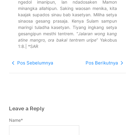
ngedol imanipun, lan ndadosaken Mamon
minangka allahipun. Saking waosan menika, kita
kaajak supados sinau bab kasetyan. Miliha setya
sinaosa gesang prasaja. Kenya Sulam sampun
maringi tuladha kasetyan. Tiyang ingkang setya
gesangipun mesthi tentrem. “
Jalaran wong kang
atine mangro, ora bakal tentrem uripe
” Yakobus
1:8.| *SAR
Pos Sebelumnya
Pos Berikutnya
Leave a Reply
Name
*