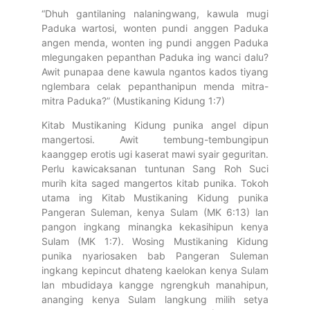
“Dhuh gantilaning nalaningwang, kawula mugi
Paduka wartosi, wonten pundi anggen Paduka
angen menda, wonten ing pundi anggen Paduka
mlegungaken pepanthan Paduka ing wanci dalu?
Awit punapaa dene kawula ngantos kados tiyang
nglembara celak pepanthanipun menda mitra-
mitra Paduka?” (Mustikaning Kidung 1:7)
Kitab Mustikaning Kidung punika angel dipun
mangertosi. Awit tembung-tembungipun
kaanggep erotis ugi kaserat mawi syair geguritan.
Perlu kawicaksanan tuntunan Sang Roh Suci
murih kita saged mangertos kitab punika. Tokoh
utama ing Kitab Mustikaning Kidung punika
Pangeran Suleman, kenya Sulam (MK 6:13) lan
pangon ingkang minangka kekasihipun kenya
Sulam (MK 1:7). Wosing Mustikaning Kidung
punika nyariosaken bab Pangeran Suleman
ingkang kepincut dhateng kaelokan kenya Sulam
lan mbudidaya kangge ngrengkuh manahipun,
ananging kenya Sulam langkung milih setya