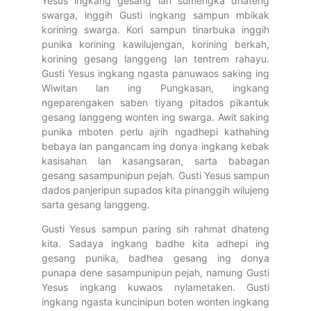
Yesus ingkang gesang lan sumengka dhateng
swarga, inggih Gusti ingkang sampun mbikak
korining swarga. Kori sampun tinarbuka inggih
punika korining kawilujengan, korining berkah,
korining gesang langgeng lan tentrem rahayu.
Gusti Yesus ingkang ngasta panuwaos saking ing
Wiwitan lan ing Pungkasan, ingkang
ngeparengaken saben tiyang pitados pikantuk
gesang langgeng wonten ing swarga. Awit saking
punika mboten perlu ajrih ngadhepi kathahing
bebaya lan pangancam ing donya ingkang kebak
kasisahan lan kasangsaran, sarta babagan
gesang sasampunipun pejah. Gusti Yesus sampun
dados panjeripun supados kita pinanggih wilujeng
sarta gesang langgeng.
Gusti Yesus sampun paring sih rahmat dhateng
kita. Sadaya ingkang badhe kita adhepi ing
gesang punika, badhea gesang ing donya
punapa dene sasampunipun pejah, namung Gusti
Yesus ingkang kuwaos nylametaken. Gusti
ingkang ngasta kuncinipun boten wonten ingkang