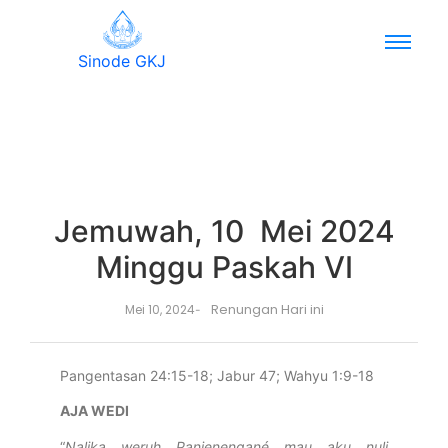
Sinode GKJ
Jemuwah, 10 Mei 2024
Minggu Paskah VI
Renungan Hari ini
Mei 10, 2024
-
Pangentasan 24:15-18; Jabur 47; Wahyu 1:9-18
AJA WEDI
“
Nalika weruh Panjenengané mau aku nuli