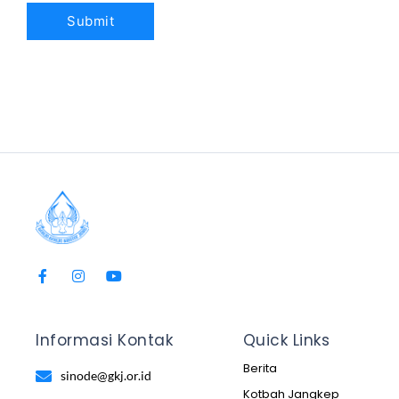
Informasi Kontak
Quick Links
Berita
sinode@gkj.or.id
Kotbah Jangkep