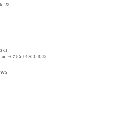
55222
 GKJ
nter: +62 856 4066 6663
 PWG