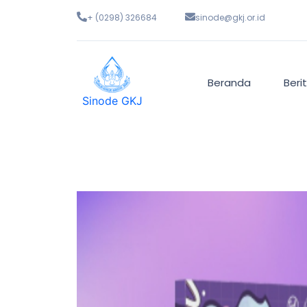
+ (0298) 326684
sinode@gkj.or.id
Beranda
Beri
Sinode GKJ