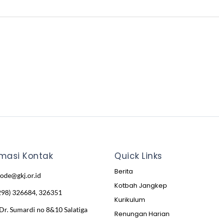
rmasi Kontak
Quick Links
Berita
node@gkj.or.id
Kotbah Jangkep
298) 326684, 326351
Kurikulum
 Dr. Sumardi no 8&10 Salatiga
Renungan Harian