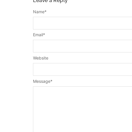
Leave a Reply
Name
*
Email
*
Website
Message
*