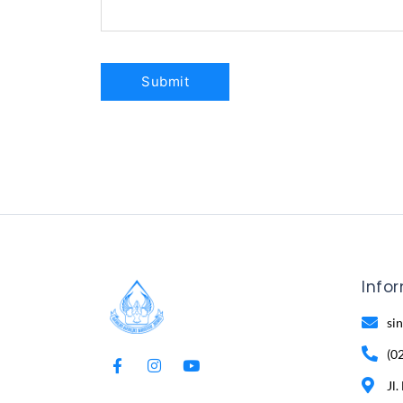
Info
si
(0
Jl.