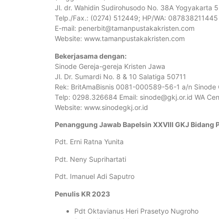
Jl. dr. Wahidin Sudirohusodo No. 38A Yogyakarta 
Telp./Fax.: (0274) 512449; HP/WA: 087838211445
E-mail: penerbit@tamanpustakakristen.com
Website: www.tamanpustakakristen.com
Bekerjasama dengan:
Sinode Gereja-gereja Kristen Jawa
Jl. Dr. Sumardi No. 8 & 10 Salatiga 50711
Rek: BritAmaBisnis 0081-000589-56-1 a/n Sinode
Telp: 0298.326684 Email: sinode@gkj.or.id WA Ce
Website: www.sinodegkj.or.id
Penanggung Jawab Bapelsin XXVIII GKJ Bidang
Pdt. Erni Ratna Yunita
Pdt. Neny Suprihartati
Pdt. Imanuel Adi Saputro
Penulis KR 2023
Pdt Oktavianus Heri Prasetyo Nugroho