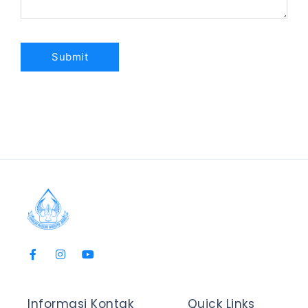
Informasi Kontak
Quick Links